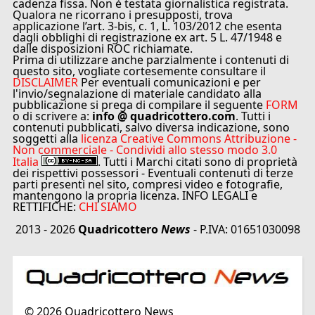
cadenza fissa. Non è testata giornalistica registrata.
Qualora ne ricorrano i presupposti, trova
applicazione l’art. 3-bis, c. 1, L. 103/2012 che esenta
dagli obblighi di registrazione ex art. 5 L. 47/1948 e
dalle disposizioni ROC richiamate.
Prima di utilizzare anche parzialmente i contenuti di
questo sito, vogliate cortesemente consultare il
DISCLAIMER
Per eventuali comunicazioni e per
l'invio/segnalazione di materiale candidato alla
pubblicazione si prega di compilare il seguente
FORM
o di scrivere a:
info @ quadricottero.com
. Tutti i
contenuti pubblicati, salvo diversa indicazione, sono
soggetti alla
licenza Creative Commons Attribuzione -
Non commerciale - Condividi allo stesso modo 3.0
Italia
. Tutti i Marchi citati sono di proprietà
dei rispettivi possessori - Eventuali contenuti di terze
parti presenti nel sito, compresi video e fotografie,
mantengono la propria licenza. INFO LEGALI e
RETTIFICHE:
CHI SIAMO
2013 - 2026
Quadricottero
News
- P.IVA: 01651030098
©
2026
Quadricottero News