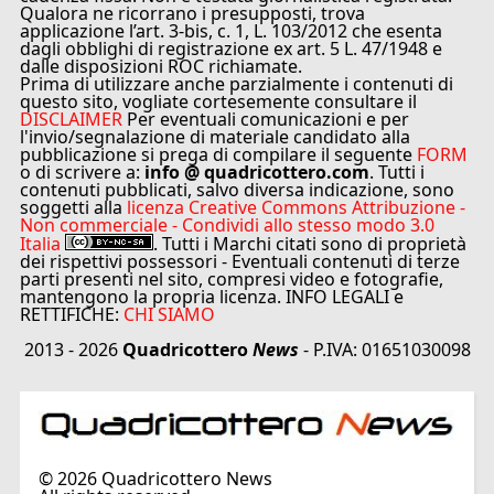
Qualora ne ricorrano i presupposti, trova
applicazione l’art. 3-bis, c. 1, L. 103/2012 che esenta
dagli obblighi di registrazione ex art. 5 L. 47/1948 e
dalle disposizioni ROC richiamate.
Prima di utilizzare anche parzialmente i contenuti di
questo sito, vogliate cortesemente consultare il
DISCLAIMER
Per eventuali comunicazioni e per
l'invio/segnalazione di materiale candidato alla
pubblicazione si prega di compilare il seguente
FORM
o di scrivere a:
info @ quadricottero.com
. Tutti i
contenuti pubblicati, salvo diversa indicazione, sono
soggetti alla
licenza Creative Commons Attribuzione -
Non commerciale - Condividi allo stesso modo 3.0
Italia
. Tutti i Marchi citati sono di proprietà
dei rispettivi possessori - Eventuali contenuti di terze
parti presenti nel sito, compresi video e fotografie,
mantengono la propria licenza. INFO LEGALI e
RETTIFICHE:
CHI SIAMO
2013 - 2026
Quadricottero
News
- P.IVA: 01651030098
©
2026
Quadricottero News