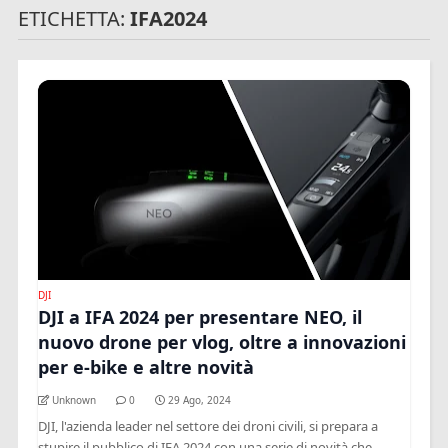
ETICHETTA:
IFA2024
DJI
DJI a IFA 2024 per presentare NEO, il
nuovo drone per vlog, oltre a innovazioni
per e-bike e altre novità
Unknown
0
29 Ago, 2024
DJI, l'azienda leader nel settore dei droni civili, si prepara a
stupire il pubblico di IFA 2024 con una serie di novità che