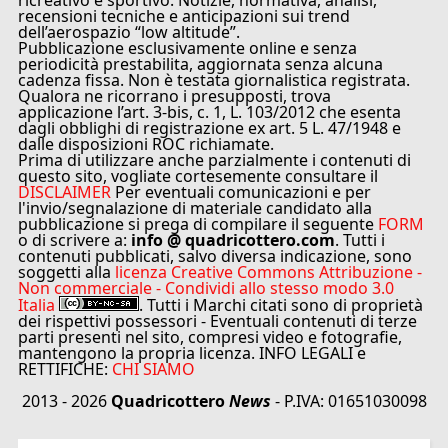
ricreativo e sportivo. Notizie, normativa, analisi,
recensioni tecniche e anticipazioni sui trend
dell’aerospazio “low altitude”.
Pubblicazione esclusivamente online e senza
periodicità prestabilita, aggiornata senza alcuna
cadenza fissa. Non è testata giornalistica registrata.
Qualora ne ricorrano i presupposti, trova
applicazione l’art. 3-bis, c. 1, L. 103/2012 che esenta
dagli obblighi di registrazione ex art. 5 L. 47/1948 e
dalle disposizioni ROC richiamate.
Prima di utilizzare anche parzialmente i contenuti di
questo sito, vogliate cortesemente consultare il
DISCLAIMER
Per eventuali comunicazioni e per
l'invio/segnalazione di materiale candidato alla
pubblicazione si prega di compilare il seguente
FORM
o di scrivere a:
info @ quadricottero.com
. Tutti i
contenuti pubblicati, salvo diversa indicazione, sono
soggetti alla
licenza Creative Commons Attribuzione -
Non commerciale - Condividi allo stesso modo 3.0
Italia
. Tutti i Marchi citati sono di proprietà
dei rispettivi possessori - Eventuali contenuti di terze
parti presenti nel sito, compresi video e fotografie,
mantengono la propria licenza. INFO LEGALI e
RETTIFICHE:
CHI SIAMO
2013 - 2026
Quadricottero
News
- P.IVA: 01651030098