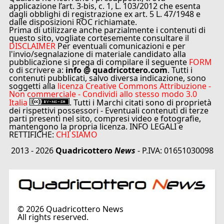
applicazione l’art. 3-bis, c. 1, L. 103/2012 che esenta
dagli obblighi di registrazione ex art. 5 L. 47/1948 e
dalle disposizioni ROC richiamate.
Prima di utilizzare anche parzialmente i contenuti di
questo sito, vogliate cortesemente consultare il
DISCLAIMER
Per eventuali comunicazioni e per
l'invio/segnalazione di materiale candidato alla
pubblicazione si prega di compilare il seguente
FORM
o di scrivere a:
info @ quadricottero.com
. Tutti i
contenuti pubblicati, salvo diversa indicazione, sono
soggetti alla
licenza Creative Commons Attribuzione -
Non commerciale - Condividi allo stesso modo 3.0
Italia
. Tutti i Marchi citati sono di proprietà
dei rispettivi possessori - Eventuali contenuti di terze
parti presenti nel sito, compresi video e fotografie,
mantengono la propria licenza. INFO LEGALI e
RETTIFICHE:
CHI SIAMO
2013 - 2026
Quadricottero
News
- P.IVA: 01651030098
©
2026
Quadricottero News
All rights reserved.