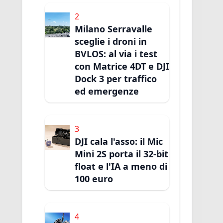
2
Milano Serravalle
sceglie i droni in
BVLOS: al via i test
con Matrice 4DT e DJI
Dock 3 per traffico
ed emergenze
3
DJI cala l'asso: il Mic
Mini 2S porta il 32-bit
float e l'IA a meno di
100 euro
4