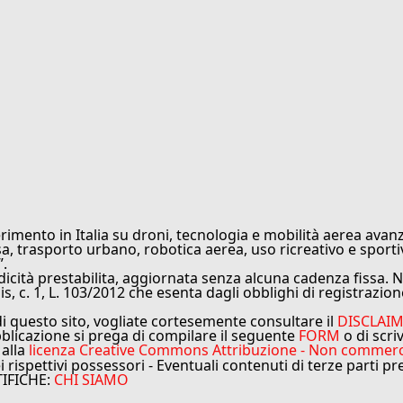
rimento in Italia su droni, tecnologia e mobilità aerea avanz
sa, trasporto urbano, robotica aerea, uso ricreativo e sporti
”.
cità prestabilita, aggiornata senza alcuna cadenza fissa. No
is, c. 1, L. 103/2012 che esenta dagli obblighi di registrazion
di questo sito, vogliate cortesemente consultare il
DISCLAI
bblicazione si prega di compilare il seguente
FORM
o di scri
 alla
licenza Creative Commons Attribuzione - Non commercial
ei rispettivi possessori - Eventuali contenuti di terze parti p
TIFICHE:
CHI SIAMO