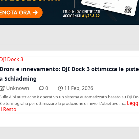
DJI Dock 3
Droni e innevamento: DJI Dock 3 ottimizza le piste
a Schladming
Unknown
0
11 Feb, 2026
Sulle Alpi austriache è operativo un sistema automatizzato basato su DJI Do
Legg
3 e termografia per ottimizzare la produzione di neve. L'obiettivo: ri...
il Resto