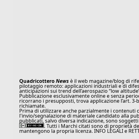
Quadricottero
News
è il web magazine/blog di rife
pilotaggio remoto: applicazioni industriali e di dife
anticipazioni sui trend dell’aerospazio “low altitude
Pubblicazione esclusivamente online e senza periodi
ricorrano i presupposti, trova applicazione l’art. 3-b
richiamate.
Prima di utilizzare anche parzialmente i contenuti 
l'invio/segnalazione di materiale candidato alla pu
pubblicati, salvo diversa indicazione, sono soggetti
. Tutti i Marchi citati sono di proprietà d
mantengono la propria licenza. INFO LEGALI e RET