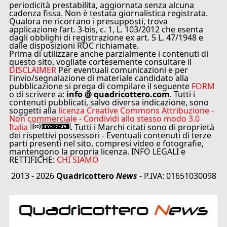
periodicità prestabilita, aggiornata senza alcuna
cadenza fissa. Non è testata giornalistica registrata.
Qualora ne ricorrano i presupposti, trova
applicazione l’art. 3-bis, c. 1, L. 103/2012 che esenta
dagli obblighi di registrazione ex art. 5 L. 47/1948 e
dalle disposizioni ROC richiamate.
Prima di utilizzare anche parzialmente i contenuti di
questo sito, vogliate cortesemente consultare il
DISCLAIMER
Per eventuali comunicazioni e per
l'invio/segnalazione di materiale candidato alla
pubblicazione si prega di compilare il seguente
FORM
o di scrivere a:
info @ quadricottero.com
. Tutti i
contenuti pubblicati, salvo diversa indicazione, sono
soggetti alla
licenza Creative Commons Attribuzione -
Non commerciale - Condividi allo stesso modo 3.0
Italia
. Tutti i Marchi citati sono di proprietà
dei rispettivi possessori - Eventuali contenuti di terze
parti presenti nel sito, compresi video e fotografie,
mantengono la propria licenza. INFO LEGALI e
RETTIFICHE:
CHI SIAMO
2013 - 2026
Quadricottero
News
- P.IVA: 01651030098