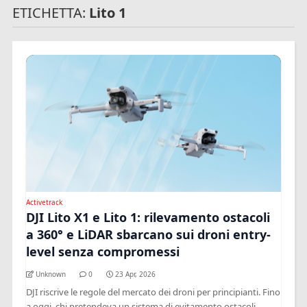
ETICHETTA:
Lito 1
Activetrack
DJI Lito X1 e Lito 1: rilevamento ostacoli
a 360° e LiDAR sbarcano sui droni entry-
level senza compromessi
Unknown
0
23 Apr, 2026
DJI riscrive le regole del mercato dei droni per principianti. Fino
a oggi, chi pretendeva un sistema di evitamento ostacoli