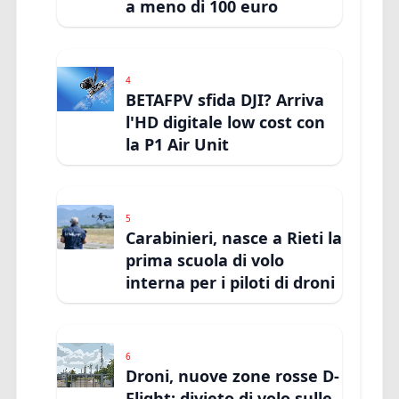
a meno di 100 euro
4
BETAFPV sfida DJI? Arriva
l'HD digitale low cost con
la P1 Air Unit
5
Carabinieri, nasce a Rieti la
prima scuola di volo
interna per i piloti di droni
6
Droni, nuove zone rosse D-
Flight: divieto di volo sulle