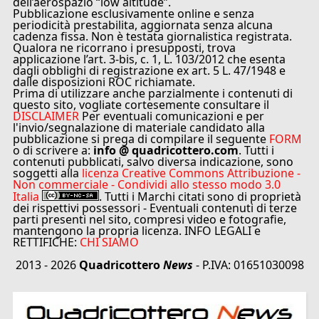
dell’aerospazio “low altitude”.
Pubblicazione esclusivamente online e senza
periodicità prestabilita, aggiornata senza alcuna
cadenza fissa. Non è testata giornalistica registrata.
Qualora ne ricorrano i presupposti, trova
applicazione l’art. 3-bis, c. 1, L. 103/2012 che esenta
dagli obblighi di registrazione ex art. 5 L. 47/1948 e
dalle disposizioni ROC richiamate.
Prima di utilizzare anche parzialmente i contenuti di
questo sito, vogliate cortesemente consultare il
DISCLAIMER
Per eventuali comunicazioni e per
l'invio/segnalazione di materiale candidato alla
pubblicazione si prega di compilare il seguente
FORM
o di scrivere a:
info @ quadricottero.com
. Tutti i
contenuti pubblicati, salvo diversa indicazione, sono
soggetti alla
licenza Creative Commons Attribuzione -
Non commerciale - Condividi allo stesso modo 3.0
Italia
. Tutti i Marchi citati sono di proprietà
dei rispettivi possessori - Eventuali contenuti di terze
parti presenti nel sito, compresi video e fotografie,
mantengono la propria licenza. INFO LEGALI e
RETTIFICHE:
CHI SIAMO
2013 - 2026
Quadricottero
News
- P.IVA: 01651030098