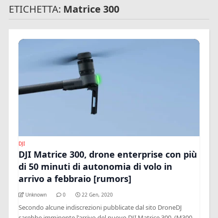
ETICHETTA:
Matrice 300
DJI
DJI Matrice 300, drone enterprise con più
di 50 minuti di autonomia di volo in
arrivo a febbraio [rumors]
Unknown
0
22 Gen, 2020
Secondo alcune indiscrezioni pubblicate dal sito DroneDJ
sarebbe imminente l'arrivo del nuovo DJI Matrice 300, (M300 -