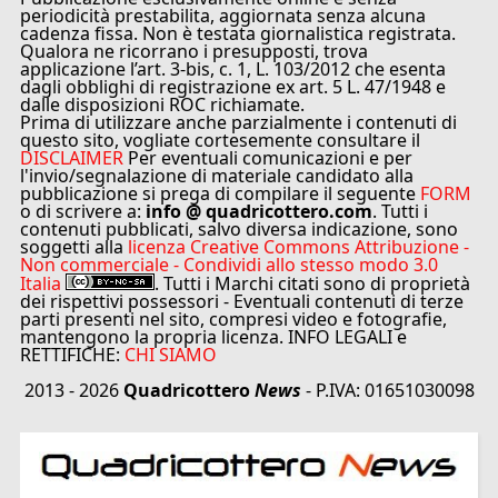
periodicità prestabilita, aggiornata senza alcuna
cadenza fissa. Non è testata giornalistica registrata.
Qualora ne ricorrano i presupposti, trova
applicazione l’art. 3-bis, c. 1, L. 103/2012 che esenta
dagli obblighi di registrazione ex art. 5 L. 47/1948 e
dalle disposizioni ROC richiamate.
Prima di utilizzare anche parzialmente i contenuti di
questo sito, vogliate cortesemente consultare il
DISCLAIMER
Per eventuali comunicazioni e per
l'invio/segnalazione di materiale candidato alla
pubblicazione si prega di compilare il seguente
FORM
o di scrivere a:
info @ quadricottero.com
. Tutti i
contenuti pubblicati, salvo diversa indicazione, sono
soggetti alla
licenza Creative Commons Attribuzione -
Non commerciale - Condividi allo stesso modo 3.0
Italia
. Tutti i Marchi citati sono di proprietà
dei rispettivi possessori - Eventuali contenuti di terze
parti presenti nel sito, compresi video e fotografie,
mantengono la propria licenza. INFO LEGALI e
RETTIFICHE:
CHI SIAMO
2013 - 2026
Quadricottero
News
- P.IVA: 01651030098