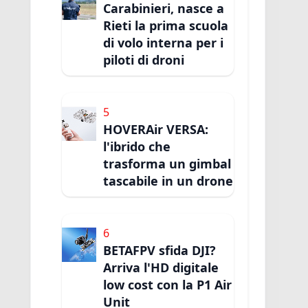
Carabinieri, nasce a
Rieti la prima scuola
di volo interna per i
piloti di droni
5
HOVERAir VERSA:
l'ibrido che
trasforma un gimbal
tascabile in un drone
6
BETAFPV sfida DJI?
Arriva l'HD digitale
low cost con la P1 Air
Unit