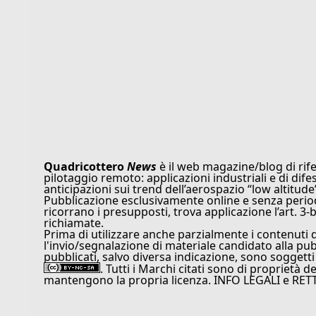
Quadricottero
News
è il web magazine/blog di rife
pilotaggio remoto: applicazioni industriali e di dife
anticipazioni sui trend dell’aerospazio “low altitude
Pubblicazione esclusivamente online e senza periodi
ricorrano i presupposti, trova applicazione l’art. 3-b
richiamate.
Prima di utilizzare anche parzialmente i contenuti 
l'invio/segnalazione di materiale candidato alla pu
pubblicati, salvo diversa indicazione, sono soggetti
. Tutti i Marchi citati sono di proprietà d
mantengono la propria licenza. INFO LEGALI e RET