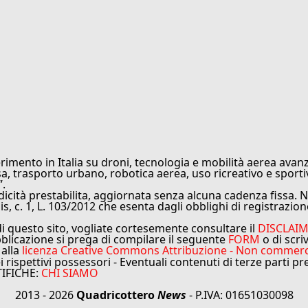
rimento in Italia su droni, tecnologia e mobilità aerea avanz
sa, trasporto urbano, robotica aerea, uso ricreativo e sporti
”.
cità prestabilita, aggiornata senza alcuna cadenza fissa. No
is, c. 1, L. 103/2012 che esenta dagli obblighi di registrazion
di questo sito, vogliate cortesemente consultare il
DISCLAI
bblicazione si prega di compilare il seguente
FORM
o di scri
 alla
licenza Creative Commons Attribuzione - Non commercial
ei rispettivi possessori - Eventuali contenuti di terze parti p
TIFICHE:
CHI SIAMO
2013 - 2026
Quadricottero
News
- P.IVA: 01651030098