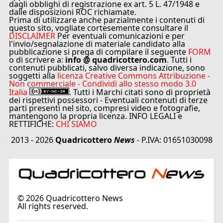
dagli obblighi di registrazione ex art. 5 L. 47/1948 e
dalle disposizioni ROC richiamate.
Prima di utilizzare anche parzialmente i contenuti di
questo sito, vogliate cortesemente consultare il
DISCLAIMER
Per eventuali comunicazioni e per
l'invio/segnalazione di materiale candidato alla
pubblicazione si prega di compilare il seguente
FORM
o di scrivere a:
info @ quadricottero.com
. Tutti i
contenuti pubblicati, salvo diversa indicazione, sono
soggetti alla
licenza Creative Commons Attribuzione -
Non commerciale - Condividi allo stesso modo 3.0
Italia
. Tutti i Marchi citati sono di proprietà
dei rispettivi possessori - Eventuali contenuti di terze
parti presenti nel sito, compresi video e fotografie,
mantengono la propria licenza. INFO LEGALI e
RETTIFICHE:
CHI SIAMO
2013 - 2026
Quadricottero
News
- P.IVA: 01651030098
©
2026
Quadricottero News
All rights reserved.