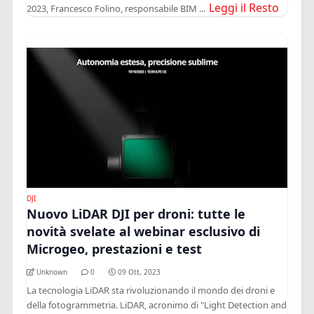
Leggi il Resto
2023, Francesco Folino, responsabile BIM ...
DJI
Nuovo LiDAR DJI per droni: tutte le
novità svelate al webinar esclusivo di
Microgeo, prestazioni e test
Unknown
0
09 Ott, 2023
La tecnologia LiDAR sta rivoluzionando il mondo dei droni e
della fotogrammetria. LiDAR, acronimo di "Light Detection and