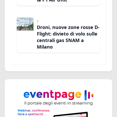
7
Droni, nuove zone rosse D-
Flight: divieto di volo sulle
centrali gas SNAM a
Milano