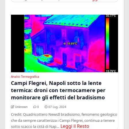
Analisi Termografica
Campi Flegrei, Napoli sotto la lente
termica: droni con termocamere per
monitorare gli effetti del bradisismo
Unknown
0
07 Lug, 2024
Credit: Quadricottero NewsIl bradisismo, fenomeno geologico
che da sempre caratterizza i Campi Flegrei, continua a tenere
Leggi il Resto
sotto scacco la città di Nap...