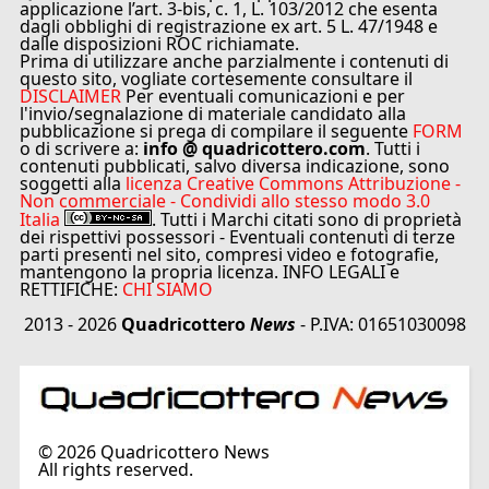
applicazione l’art. 3-bis, c. 1, L. 103/2012 che esenta
dagli obblighi di registrazione ex art. 5 L. 47/1948 e
dalle disposizioni ROC richiamate.
Prima di utilizzare anche parzialmente i contenuti di
questo sito, vogliate cortesemente consultare il
DISCLAIMER
Per eventuali comunicazioni e per
l'invio/segnalazione di materiale candidato alla
pubblicazione si prega di compilare il seguente
FORM
o di scrivere a:
info @ quadricottero.com
. Tutti i
contenuti pubblicati, salvo diversa indicazione, sono
soggetti alla
licenza Creative Commons Attribuzione -
Non commerciale - Condividi allo stesso modo 3.0
Italia
. Tutti i Marchi citati sono di proprietà
dei rispettivi possessori - Eventuali contenuti di terze
parti presenti nel sito, compresi video e fotografie,
mantengono la propria licenza. INFO LEGALI e
RETTIFICHE:
CHI SIAMO
2013 - 2026
Quadricottero
News
- P.IVA: 01651030098
©
2026
Quadricottero News
All rights reserved.