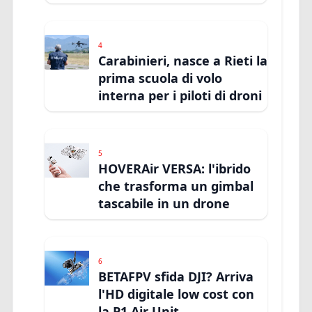
4
Carabinieri, nasce a Rieti la
prima scuola di volo
interna per i piloti di droni
5
HOVERAir VERSA: l'ibrido
che trasforma un gimbal
tascabile in un drone
6
BETAFPV sfida DJI? Arriva
l'HD digitale low cost con
la P1 Air Unit