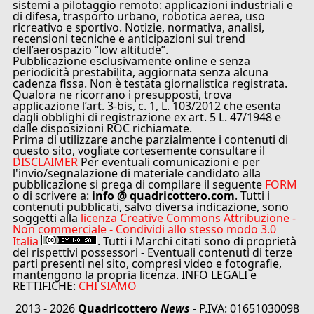
sistemi a pilotaggio remoto: applicazioni industriali e
di difesa, trasporto urbano, robotica aerea, uso
ricreativo e sportivo. Notizie, normativa, analisi,
recensioni tecniche e anticipazioni sui trend
dell’aerospazio “low altitude”.
Pubblicazione esclusivamente online e senza
periodicità prestabilita, aggiornata senza alcuna
cadenza fissa. Non è testata giornalistica registrata.
Qualora ne ricorrano i presupposti, trova
applicazione l’art. 3-bis, c. 1, L. 103/2012 che esenta
dagli obblighi di registrazione ex art. 5 L. 47/1948 e
dalle disposizioni ROC richiamate.
Prima di utilizzare anche parzialmente i contenuti di
questo sito, vogliate cortesemente consultare il
DISCLAIMER
Per eventuali comunicazioni e per
l'invio/segnalazione di materiale candidato alla
pubblicazione si prega di compilare il seguente
FORM
o di scrivere a:
info @ quadricottero.com
. Tutti i
contenuti pubblicati, salvo diversa indicazione, sono
soggetti alla
licenza Creative Commons Attribuzione -
Non commerciale - Condividi allo stesso modo 3.0
Italia
. Tutti i Marchi citati sono di proprietà
dei rispettivi possessori - Eventuali contenuti di terze
parti presenti nel sito, compresi video e fotografie,
mantengono la propria licenza. INFO LEGALI e
RETTIFICHE:
CHI SIAMO
2013 - 2026
Quadricottero
News
- P.IVA: 01651030098