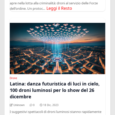
apre nella lotta alla criminalità: droni al servizio delle Forze
Leggi il Resto
dell'ordine. Un protoc...
Drone
Latina: danza futuristica di luci in cielo,
100 droni luminosi per lo show del 26
dicembre
Unknown
0
18 Dic, 2023
I suggestivi spettacoli di droni luminosi stanno rapidamente