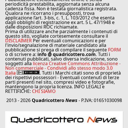
periodicità prestabilita, aggiornata senza alcuna
cadenza fissa. Non è testata giornalistica registrata.
Qualora ne ricorrano i presupposti, trova
applicazione l’art. 3-bis, c. 1, L. 103/2012 che esenta
dagli obblighi di registrazione ex art. 5 L. 47/1948 e
dalle disposizioni ROC richiamate.
Prima di utilizzare anche parzialmente i contenuti di
questo sito, vogliate cortesemente consultare il
DISCLAIMER
Per eventuali comunicazioni e per
l'invio/segnalazione di materiale candidato alla
pubblicazione si prega di compilare il seguente
FORM
o di scrivere a:
info @ quadricottero.com
. Tutti i
contenuti pubblicati, salvo diversa indicazione, sono
soggetti alla
licenza Creative Commons Attribuzione -
Non commerciale - Condividi allo stesso modo 3.0
Italia
. Tutti i Marchi citati sono di proprietà
dei rispettivi possessori - Eventuali contenuti di terze
parti presenti nel sito, compresi video e fotografie,
mantengono la propria licenza. INFO LEGALI e
RETTIFICHE:
CHI SIAMO
2013 - 2026
Quadricottero
News
- P.IVA: 01651030098