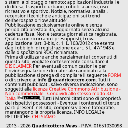
sistemi a pilotaggio remoto: applicazioni industriali e
di difesa, trasporto urbano, robotica aerea, uso
ricreativo e sportivo. Notizie, normativa, analisi,
recensioni tecniche e anticipazioni sui trend
dell’aerospazio “low altitude”.
Pubblicazione esclusivamente online e senza
periodicità prestabilita, aggiornata senza alcuna
cadenza fissa. Non è testata giornalistica registrata.
Qualora ne ricorrano i presupposti, trova
applicazione l’art. 3-bis, c. 1, L. 103/2012 che esenta
dagli obblighi di registrazione ex art. 5 L. 47/1948 e
dalle disposizioni ROC richiamate.
Prima di utilizzare anche parzialmente i contenuti di
questo sito, vogliate cortesemente consultare il
DISCLAIMER
Per eventuali comunicazioni e per
l'invio/segnalazione di materiale candidato alla
pubblicazione si prega di compilare il seguente
FORM
o di scrivere a:
info @ quadricottero.com
. Tutti i
contenuti pubblicati, salvo diversa indicazione, sono
soggetti alla
licenza Creative Commons Attribuzione -
Non commerciale - Condividi allo stesso modo 3.0
Italia
. Tutti i Marchi citati sono di proprietà
dei rispettivi possessori - Eventuali contenuti di terze
parti presenti nel sito, compresi video e fotografie,
mantengono la propria licenza. INFO LEGALI e
RETTIFICHE:
CHI SIAMO
2013 - 2026
Quadricottero
News
- P.IVA: 01651030098