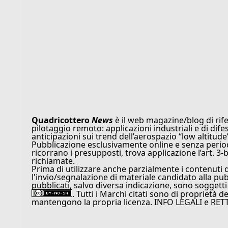
Quadricottero
News
è il web magazine/blog di rife
pilotaggio remoto: applicazioni industriali e di dife
anticipazioni sui trend dell’aerospazio “low altitude
Pubblicazione esclusivamente online e senza periodi
ricorrano i presupposti, trova applicazione l’art. 3-b
richiamate.
Prima di utilizzare anche parzialmente i contenuti 
l'invio/segnalazione di materiale candidato alla pu
pubblicati, salvo diversa indicazione, sono soggetti
. Tutti i Marchi citati sono di proprietà d
mantengono la propria licenza. INFO LEGALI e RET