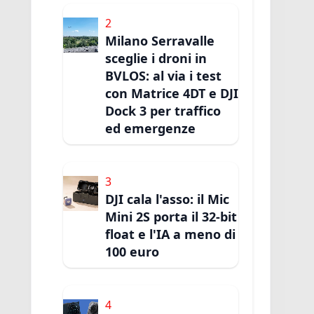
2
Milano Serravalle
sceglie i droni in
BVLOS: al via i test
con Matrice 4DT e DJI
Dock 3 per traffico
ed emergenze
3
DJI cala l'asso: il Mic
Mini 2S porta il 32-bit
float e l'IA a meno di
100 euro
4