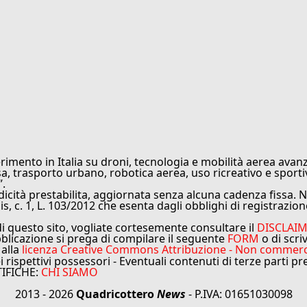
rimento in Italia su droni, tecnologia e mobilità aerea avanz
sa, trasporto urbano, robotica aerea, uso ricreativo e sporti
”.
cità prestabilita, aggiornata senza alcuna cadenza fissa. No
is, c. 1, L. 103/2012 che esenta dagli obblighi di registrazion
di questo sito, vogliate cortesemente consultare il
DISCLAI
bblicazione si prega di compilare il seguente
FORM
o di scri
 alla
licenza Creative Commons Attribuzione - Non commercial
ei rispettivi possessori - Eventuali contenuti di terze parti p
TIFICHE:
CHI SIAMO
2013 - 2026
Quadricottero
News
- P.IVA: 01651030098