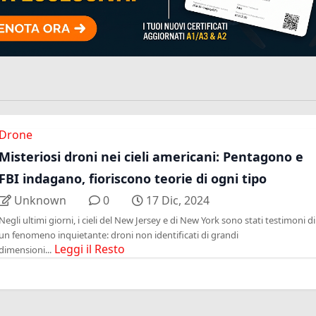
Drone
Misteriosi droni nei cieli americani: Pentagono e
FBI indagano, fioriscono teorie di ogni tipo
Unknown
0
17 Dic, 2024
Negli ultimi giorni, i cieli del New Jersey e di New York sono stati testimoni di
un fenomeno inquietante: droni non identificati di grandi
Leggi il Resto
dimensioni...