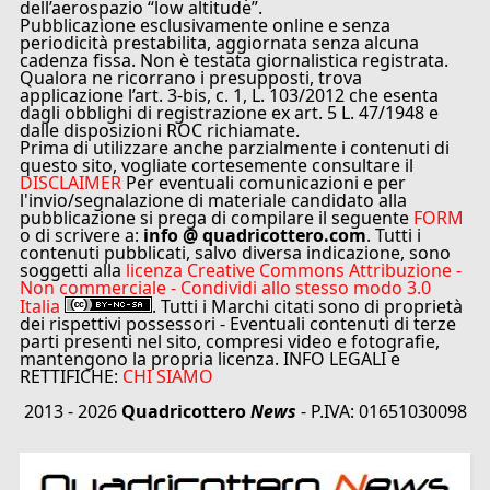
dell’aerospazio “low altitude”.
Pubblicazione esclusivamente online e senza
periodicità prestabilita, aggiornata senza alcuna
cadenza fissa. Non è testata giornalistica registrata.
Qualora ne ricorrano i presupposti, trova
applicazione l’art. 3-bis, c. 1, L. 103/2012 che esenta
dagli obblighi di registrazione ex art. 5 L. 47/1948 e
dalle disposizioni ROC richiamate.
Prima di utilizzare anche parzialmente i contenuti di
questo sito, vogliate cortesemente consultare il
DISCLAIMER
Per eventuali comunicazioni e per
l'invio/segnalazione di materiale candidato alla
pubblicazione si prega di compilare il seguente
FORM
o di scrivere a:
info @ quadricottero.com
. Tutti i
contenuti pubblicati, salvo diversa indicazione, sono
soggetti alla
licenza Creative Commons Attribuzione -
Non commerciale - Condividi allo stesso modo 3.0
Italia
. Tutti i Marchi citati sono di proprietà
dei rispettivi possessori - Eventuali contenuti di terze
parti presenti nel sito, compresi video e fotografie,
mantengono la propria licenza. INFO LEGALI e
RETTIFICHE:
CHI SIAMO
2013 - 2026
Quadricottero
News
- P.IVA: 01651030098