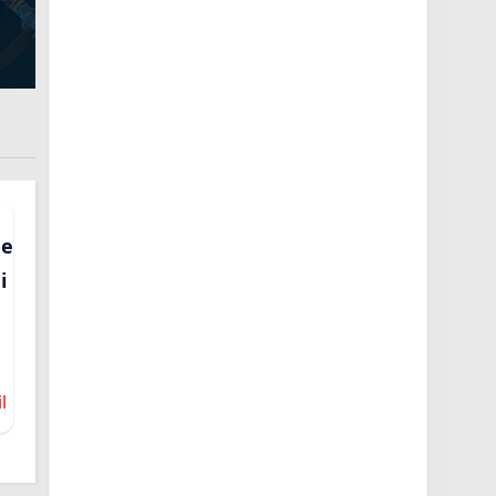
 e
i
l