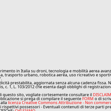
rimento in Italia su droni, tecnologia e mobilità aerea avanz
sa, trasporto urbano, robotica aerea, uso ricreativo e sporti
”.
cità prestabilita, aggiornata senza alcuna cadenza fissa. No
is, c. 1, L. 103/2012 che esenta dagli obblighi di registrazion
di questo sito, vogliate cortesemente consultare il
DISCLAI
bblicazione si prega di compilare il seguente
FORM
o di scri
 alla
licenza Creative Commons Attribuzione - Non commercial
ei rispettivi possessori - Eventuali contenuti di terze parti p
TIFICHE:
CHI SIAMO