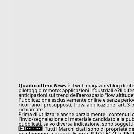
Quadricottero
News
è il web magazine/blog di rife
pilotaggio remoto: applicazioni industriali e di dife
anticipazioni sui trend dell’aerospazio “low altitude
Pubblicazione esclusivamente online e senza periodi
ricorrano i presupposti, trova applicazione l’art. 3-b
richiamate.
Prima di utilizzare anche parzialmente i contenuti 
l'invio/segnalazione di materiale candidato alla pu
pubblicati, salvo diversa indicazione, sono soggetti
. Tutti i Marchi citati sono di proprietà d
mantengono la propria licenza. INFO LEGALI e RET