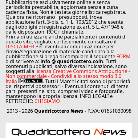
Pubblicazione esclusivamente online e senza
periodicità prestabilita, aggiornata senza alcuna
cadenza fissa. Non è testata giornalistica registrata.
Qualora ne ricorrano i presupposti, trova
applicazione l’art. 3-bis, c. 1, L. 103/2012 che esenta
dagli obblighi di registrazione ex art. 5 L. 47/1948 e
dalle disposizioni ROC richiamate.
Prima di utilizzare anche parzialmente i contenuti di
questo sito, vogliate cortesemente consultare il
DISCLAIMER
Per eventuali comunicazioni e per
l'invio/segnalazione di materiale candidato alla
pubblicazione si prega di compilare il seguente
FORM
o di scrivere a:
info @ quadricottero.com
. Tutti i
contenuti pubblicati, salvo diversa indicazione, sono
soggetti alla
licenza Creative Commons Attribuzione -
Non commerciale - Condividi allo stesso modo 3.0
Italia
. Tutti i Marchi citati sono di proprietà
dei rispettivi possessori - Eventuali contenuti di terze
parti presenti nel sito, compresi video e fotografie,
mantengono la propria licenza. INFO LEGALI e
RETTIFICHE:
CHI SIAMO
2013 - 2026
Quadricottero
News
- P.IVA: 01651030098