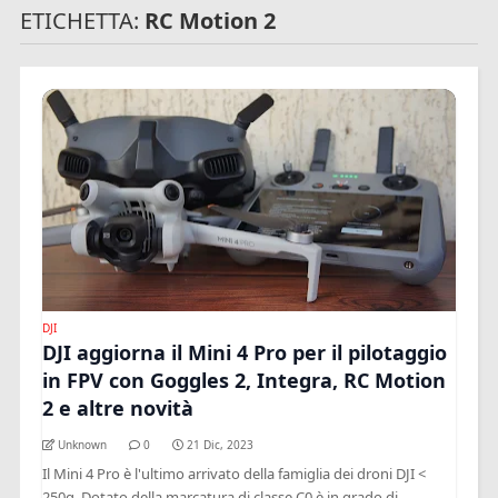
ETICHETTA:
RC Motion 2
DJI
DJI aggiorna il Mini 4 Pro per il pilotaggio
in FPV con Goggles 2, Integra, RC Motion
2 e altre novità
Unknown
0
21 Dic, 2023
Il Mini 4 Pro è l'ultimo arrivato della famiglia dei droni DJI <
250g. Dotato della marcatura di classe C0 è in grado di