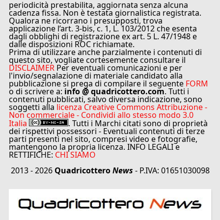
periodicità prestabilita, aggiornata senza alcuna
cadenza fissa. Non è testata giornalistica registrata.
Qualora ne ricorrano i presupposti, trova
applicazione l’art. 3-bis, c. 1, L. 103/2012 che esenta
dagli obblighi di registrazione ex art. 5 L. 47/1948 e
dalle disposizioni ROC richiamate.
Prima di utilizzare anche parzialmente i contenuti di
questo sito, vogliate cortesemente consultare il
DISCLAIMER
Per eventuali comunicazioni e per
l'invio/segnalazione di materiale candidato alla
pubblicazione si prega di compilare il seguente
FORM
o di scrivere a:
info @ quadricottero.com
. Tutti i
contenuti pubblicati, salvo diversa indicazione, sono
soggetti alla
licenza Creative Commons Attribuzione -
Non commerciale - Condividi allo stesso modo 3.0
Italia
. Tutti i Marchi citati sono di proprietà
dei rispettivi possessori - Eventuali contenuti di terze
parti presenti nel sito, compresi video e fotografie,
mantengono la propria licenza. INFO LEGALI e
RETTIFICHE:
CHI SIAMO
2013 - 2026
Quadricottero
News
- P.IVA: 01651030098