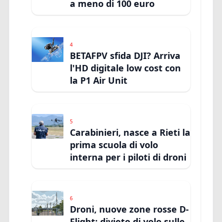
a meno di 100 euro
4
BETAFPV sfida DJI? Arriva
l'HD digitale low cost con
la P1 Air Unit
5
Carabinieri, nasce a Rieti la
prima scuola di volo
interna per i piloti di droni
6
Droni, nuove zone rosse D-
Flight: divieto di volo sulle