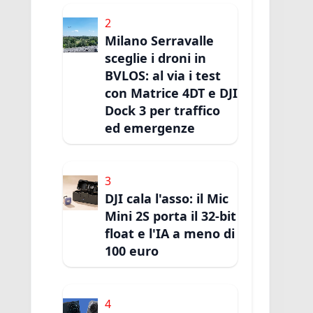
2
Milano Serravalle
sceglie i droni in
BVLOS: al via i test
con Matrice 4DT e DJI
Dock 3 per traffico
ed emergenze
3
DJI cala l'asso: il Mic
Mini 2S porta il 32-bit
float e l'IA a meno di
100 euro
4