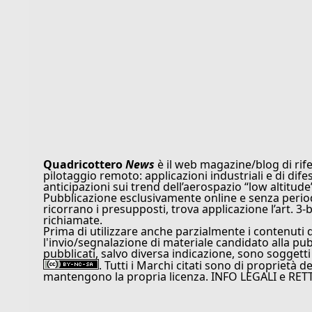
Quadricottero
News
è il web magazine/blog di rife
pilotaggio remoto: applicazioni industriali e di dife
anticipazioni sui trend dell’aerospazio “low altitude
Pubblicazione esclusivamente online e senza periodi
ricorrano i presupposti, trova applicazione l’art. 3-b
richiamate.
Prima di utilizzare anche parzialmente i contenuti 
l'invio/segnalazione di materiale candidato alla pu
pubblicati, salvo diversa indicazione, sono soggetti
. Tutti i Marchi citati sono di proprietà d
mantengono la propria licenza. INFO LEGALI e RET