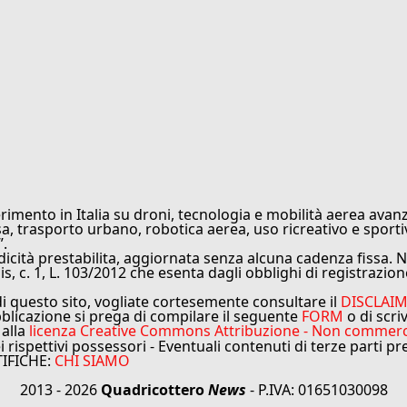
rimento in Italia su droni, tecnologia e mobilità aerea avanz
sa, trasporto urbano, robotica aerea, uso ricreativo e sporti
”.
cità prestabilita, aggiornata senza alcuna cadenza fissa. No
is, c. 1, L. 103/2012 che esenta dagli obblighi di registrazion
di questo sito, vogliate cortesemente consultare il
DISCLAI
bblicazione si prega di compilare il seguente
FORM
o di scri
 alla
licenza Creative Commons Attribuzione - Non commercial
ei rispettivi possessori - Eventuali contenuti di terze parti p
TIFICHE:
CHI SIAMO
2013 - 2026
Quadricottero
News
- P.IVA: 01651030098