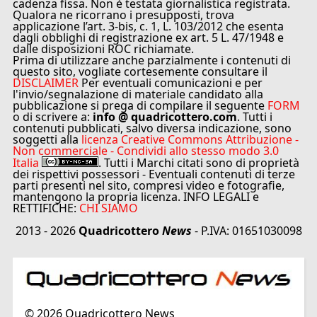
cadenza fissa. Non è testata giornalistica registrata.
Qualora ne ricorrano i presupposti, trova
applicazione l’art. 3-bis, c. 1, L. 103/2012 che esenta
dagli obblighi di registrazione ex art. 5 L. 47/1948 e
dalle disposizioni ROC richiamate.
Prima di utilizzare anche parzialmente i contenuti di
questo sito, vogliate cortesemente consultare il
DISCLAIMER
Per eventuali comunicazioni e per
l'invio/segnalazione di materiale candidato alla
pubblicazione si prega di compilare il seguente
FORM
o di scrivere a:
info @ quadricottero.com
. Tutti i
contenuti pubblicati, salvo diversa indicazione, sono
soggetti alla
licenza Creative Commons Attribuzione -
Non commerciale - Condividi allo stesso modo 3.0
Italia
. Tutti i Marchi citati sono di proprietà
dei rispettivi possessori - Eventuali contenuti di terze
parti presenti nel sito, compresi video e fotografie,
mantengono la propria licenza. INFO LEGALI e
RETTIFICHE:
CHI SIAMO
2013 - 2026
Quadricottero
News
- P.IVA: 01651030098
©
2026
Quadricottero News