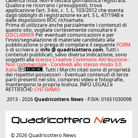
cadenza fissa. Non è testata giornalistica registrata.
Qualora ne ricorrano i presupposti, trova
applicazione l’art. 3-bis, c. 1, L. 103/2012 che esenta
dagli obblighi di registrazione ex art. 5 L. 47/1948 e
dalle disposizioni ROC richiamate.
Prima di utilizzare anche parzialmente i contenuti di
questo sito, vogliate cortesemente consultare il
DISCLAIMER
Per eventuali comunicazioni e per
l'invio/segnalazione di materiale candidato alla
pubblicazione si prega di compilare il seguente
FORM
o di scrivere a:
info @ quadricottero.com
. Tutti i
contenuti pubblicati, salvo diversa indicazione, sono
soggetti alla
licenza Creative Commons Attribuzione -
Non commerciale - Condividi allo stesso modo 3.0
Italia
. Tutti i Marchi citati sono di proprietà
dei rispettivi possessori - Eventuali contenuti di terze
parti presenti nel sito, compresi video e fotografie,
mantengono la propria licenza. INFO LEGALI e
RETTIFICHE:
CHI SIAMO
2013 - 2026
Quadricottero
News
- P.IVA: 01651030098
©
2026
Quadricottero News