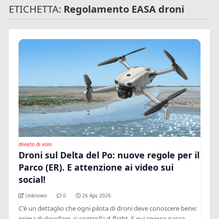
ETICHETTA:
Regolamento EASA droni
divieto di volo
Droni sul Delta del Po: nuove regole per il
Parco (ER). E attenzione ai video sui
social!
Unknown
0
26 Apr, 2026
C'è un dettaglio che ogni pilota di droni deve conoscere bene:
prima di decollare, si controlla d-flight. E qui spesso nasce