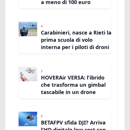
a meno di 100 euro
4
Carabinieri, nasce a Rieti la
prima scuola di volo
interna per i piloti di droni
5
HOVERAir VERSA: l'ibrido
che trasforma un gimbal
tascabile in un drone
6
BETAFPV sfida DJI? Arriva
l'HD digitale low cost con