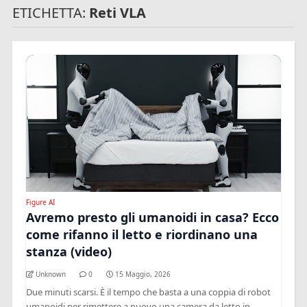
ETICHETTA:
Reti VLA
Figure AI
Avremo presto gli umanoidi in casa? Ecco
come rifanno il letto e riordinano una
stanza (video)
Unknown
0
15 Maggio, 2026
Due minuti scarsi. È il tempo che basta a una coppia di robot
umanoidi per rimettere a nuovo una camera da letto in