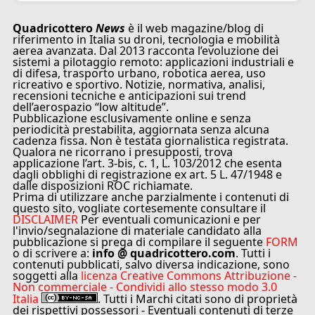
Quadricottero
News
è il web magazine/blog di
riferimento in Italia su droni, tecnologia e mobilità
aerea avanzata. Dal 2013 racconta l’evoluzione dei
sistemi a pilotaggio remoto: applicazioni industriali e
di difesa, trasporto urbano, robotica aerea, uso
ricreativo e sportivo. Notizie, normativa, analisi,
recensioni tecniche e anticipazioni sui trend
dell’aerospazio “low altitude”.
Pubblicazione esclusivamente online e senza
periodicità prestabilita, aggiornata senza alcuna
cadenza fissa. Non è testata giornalistica registrata.
Qualora ne ricorrano i presupposti, trova
applicazione l’art. 3-bis, c. 1, L. 103/2012 che esenta
dagli obblighi di registrazione ex art. 5 L. 47/1948 e
dalle disposizioni ROC richiamate.
Prima di utilizzare anche parzialmente i contenuti di
questo sito, vogliate cortesemente consultare il
DISCLAIMER
Per eventuali comunicazioni e per
l'invio/segnalazione di materiale candidato alla
pubblicazione si prega di compilare il seguente
FORM
o di scrivere a:
info @ quadricottero.com
. Tutti i
contenuti pubblicati, salvo diversa indicazione, sono
soggetti alla
licenza Creative Commons Attribuzione -
Non commerciale - Condividi allo stesso modo 3.0
Italia
. Tutti i Marchi citati sono di proprietà
dei rispettivi possessori - Eventuali contenuti di terze