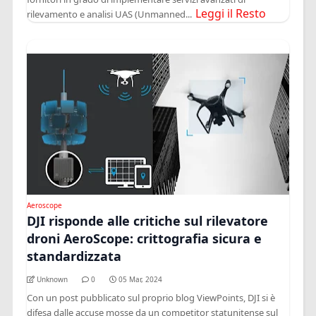
Leggi il Resto
rilevamento e analisi UAS (Unmanned...
Aeroscope
DJI risponde alle critiche sul rilevatore
droni AeroScope: crittografia sicura e
standardizzata
Unknown
0
05 Mar, 2024
Con un post pubblicato sul proprio blog ViewPoints, DJI si è
difesa dalle accuse mosse da un competitor statunitense sul