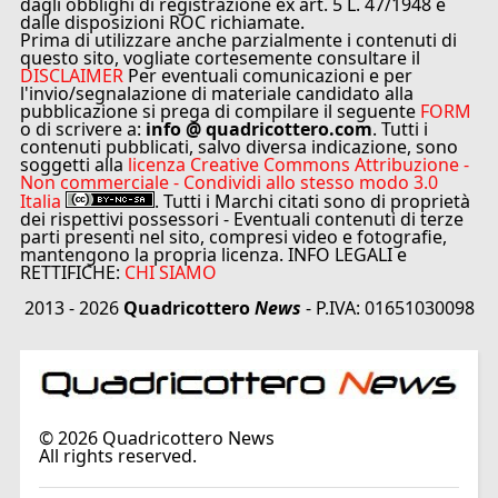
dagli obblighi di registrazione ex art. 5 L. 47/1948 e
dalle disposizioni ROC richiamate.
Prima di utilizzare anche parzialmente i contenuti di
questo sito, vogliate cortesemente consultare il
DISCLAIMER
Per eventuali comunicazioni e per
l'invio/segnalazione di materiale candidato alla
pubblicazione si prega di compilare il seguente
FORM
o di scrivere a:
info @ quadricottero.com
. Tutti i
contenuti pubblicati, salvo diversa indicazione, sono
soggetti alla
licenza Creative Commons Attribuzione -
Non commerciale - Condividi allo stesso modo 3.0
Italia
. Tutti i Marchi citati sono di proprietà
dei rispettivi possessori - Eventuali contenuti di terze
parti presenti nel sito, compresi video e fotografie,
mantengono la propria licenza. INFO LEGALI e
RETTIFICHE:
CHI SIAMO
2013 - 2026
Quadricottero
News
- P.IVA: 01651030098
©
2026
Quadricottero News
All rights reserved.