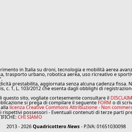
rimento in Italia su droni, tecnologia e mobilità aerea avanz
sa, trasporto urbano, robotica aerea, uso ricreativo e sporti
”.
cità prestabilita, aggiornata senza alcuna cadenza fissa. No
is, c. 1, L. 103/2012 che esenta dagli obblighi di registrazion
di questo sito, vogliate cortesemente consultare il
DISCLAI
bblicazione si prega di compilare il seguente
FORM
o di scri
 alla
licenza Creative Commons Attribuzione - Non commercial
ei rispettivi possessori - Eventuali contenuti di terze parti p
TIFICHE:
CHI SIAMO
2013 - 2026
Quadricottero
News
- P.IVA: 01651030098