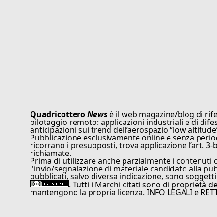
Quadricottero
News
è il web magazine/blog di rife
pilotaggio remoto: applicazioni industriali e di dife
anticipazioni sui trend dell’aerospazio “low altitude
Pubblicazione esclusivamente online e senza periodi
ricorrano i presupposti, trova applicazione l’art. 3-b
richiamate.
Prima di utilizzare anche parzialmente i contenuti 
l'invio/segnalazione di materiale candidato alla pu
pubblicati, salvo diversa indicazione, sono soggetti
. Tutti i Marchi citati sono di proprietà d
mantengono la propria licenza. INFO LEGALI e RET