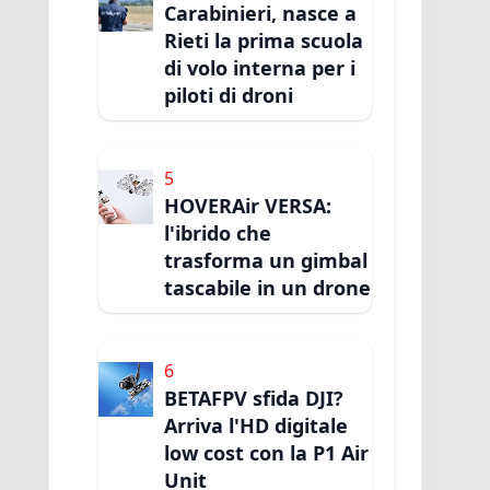
Carabinieri, nasce a
Rieti la prima scuola
di volo interna per i
piloti di droni
5
HOVERAir VERSA:
l'ibrido che
trasforma un gimbal
tascabile in un drone
6
BETAFPV sfida DJI?
Arriva l'HD digitale
low cost con la P1 Air
Unit