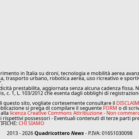
rimento in Italia su droni, tecnologia e mobilità aerea avanz
sa, trasporto urbano, robotica aerea, uso ricreativo e sporti
”.
cità prestabilita, aggiornata senza alcuna cadenza fissa. No
is, c. 1, L. 103/2012 che esenta dagli obblighi di registrazion
di questo sito, vogliate cortesemente consultare il
DISCLAI
bblicazione si prega di compilare il seguente
FORM
o di scri
 alla
licenza Creative Commons Attribuzione - Non commercial
ei rispettivi possessori - Eventuali contenuti di terze parti p
TIFICHE:
CHI SIAMO
2013 - 2026
Quadricottero
News
- P.IVA: 01651030098