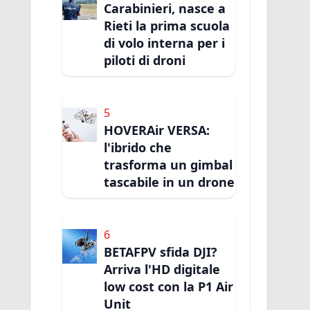
Carabinieri, nasce a
Rieti la prima scuola
di volo interna per i
piloti di droni
5
HOVERAir VERSA:
l'ibrido che
trasforma un gimbal
tascabile in un drone
6
BETAFPV sfida DJI?
Arriva l'HD digitale
low cost con la P1 Air
Unit