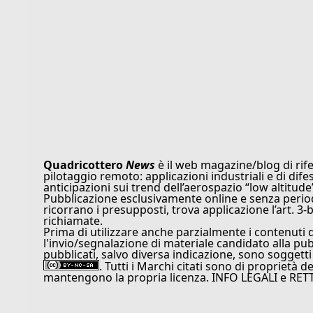
Quadricottero
News
è il web magazine/blog di rife
pilotaggio remoto: applicazioni industriali e di dife
anticipazioni sui trend dell’aerospazio “low altitude
Pubblicazione esclusivamente online e senza periodi
ricorrano i presupposti, trova applicazione l’art. 3-b
richiamate.
Prima di utilizzare anche parzialmente i contenuti 
l'invio/segnalazione di materiale candidato alla pu
pubblicati, salvo diversa indicazione, sono soggetti
. Tutti i Marchi citati sono di proprietà d
mantengono la propria licenza. INFO LEGALI e RET