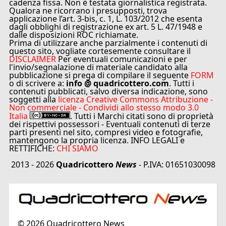
cadenza fissa. Non è testata giornalistica registrata.
Qualora ne ricorrano i presupposti, trova
applicazione l’art. 3-bis, c. 1, L. 103/2012 che esenta
dagli obblighi di registrazione ex art. 5 L. 47/1948 e
dalle disposizioni ROC richiamate.
Prima di utilizzare anche parzialmente i contenuti di
questo sito, vogliate cortesemente consultare il
DISCLAIMER
Per eventuali comunicazioni e per
l'invio/segnalazione di materiale candidato alla
pubblicazione si prega di compilare il seguente
FORM
o di scrivere a:
info @ quadricottero.com
. Tutti i
contenuti pubblicati, salvo diversa indicazione, sono
soggetti alla
licenza Creative Commons Attribuzione -
Non commerciale - Condividi allo stesso modo 3.0
Italia
. Tutti i Marchi citati sono di proprietà
dei rispettivi possessori - Eventuali contenuti di terze
parti presenti nel sito, compresi video e fotografie,
mantengono la propria licenza. INFO LEGALI e
RETTIFICHE:
CHI SIAMO
2013 - 2026
Quadricottero
News
- P.IVA: 01651030098
©
2026
Quadricottero News