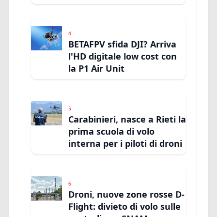
4
BETAFPV sfida DJI? Arriva
l'HD digitale low cost con
la P1 Air Unit
5
Carabinieri, nasce a Rieti la
prima scuola di volo
interna per i piloti di droni
6
Droni, nuove zone rosse D-
Flight: divieto di volo sulle