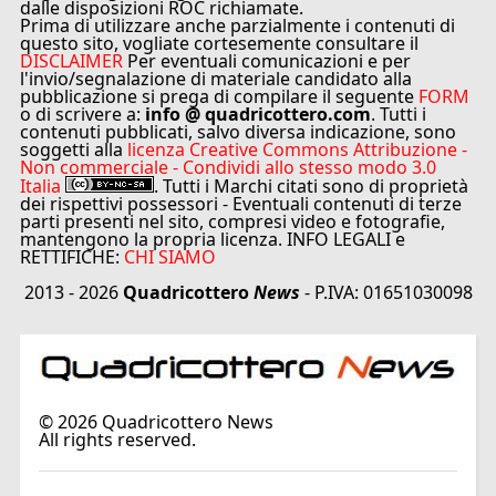
dalle disposizioni ROC richiamate.
Prima di utilizzare anche parzialmente i contenuti di
questo sito, vogliate cortesemente consultare il
DISCLAIMER
Per eventuali comunicazioni e per
l'invio/segnalazione di materiale candidato alla
pubblicazione si prega di compilare il seguente
FORM
o di scrivere a:
info @ quadricottero.com
. Tutti i
contenuti pubblicati, salvo diversa indicazione, sono
soggetti alla
licenza Creative Commons Attribuzione -
Non commerciale - Condividi allo stesso modo 3.0
Italia
. Tutti i Marchi citati sono di proprietà
dei rispettivi possessori - Eventuali contenuti di terze
parti presenti nel sito, compresi video e fotografie,
mantengono la propria licenza. INFO LEGALI e
RETTIFICHE:
CHI SIAMO
2013 - 2026
Quadricottero
News
- P.IVA: 01651030098
©
2026
Quadricottero News
All rights reserved.