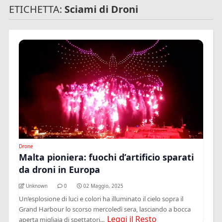
ETICHETTA:
Sciami di Droni
Drone
Malta pioniera: fuochi d’artificio sparati
da droni in Europa
Unknown
0
02 Maggio, 2025
Un’esplosione di luci e colori ha illuminato il cielo sopra il
Grand Harbour lo scorso mercoledì sera, lasciando a bocca
Leggi il Resto
aperta migliaia di spettatori...