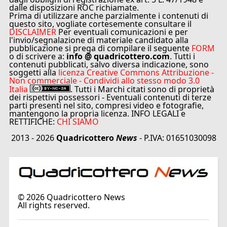
dalle disposizioni ROC richiamate.
Prima di utilizzare anche parzialmente i contenuti di
questo sito, vogliate cortesemente consultare il
DISCLAIMER
Per eventuali comunicazioni e per
l'invio/segnalazione di materiale candidato alla
pubblicazione si prega di compilare il seguente
FORM
o di scrivere a:
info @ quadricottero.com
. Tutti i
contenuti pubblicati, salvo diversa indicazione, sono
soggetti alla
licenza Creative Commons Attribuzione -
Non commerciale - Condividi allo stesso modo 3.0
Italia
. Tutti i Marchi citati sono di proprietà
dei rispettivi possessori - Eventuali contenuti di terze
parti presenti nel sito, compresi video e fotografie,
mantengono la propria licenza. INFO LEGALI e
RETTIFICHE:
CHI SIAMO
2013 - 2026
Quadricottero
News
- P.IVA: 01651030098
©
2026
Quadricottero News
All rights reserved.