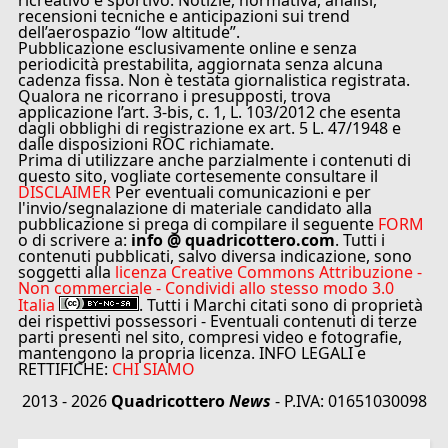
ricreativo e sportivo. Notizie, normativa, analisi,
recensioni tecniche e anticipazioni sui trend
dell’aerospazio “low altitude”.
Pubblicazione esclusivamente online e senza
periodicità prestabilita, aggiornata senza alcuna
cadenza fissa. Non è testata giornalistica registrata.
Qualora ne ricorrano i presupposti, trova
applicazione l’art. 3-bis, c. 1, L. 103/2012 che esenta
dagli obblighi di registrazione ex art. 5 L. 47/1948 e
dalle disposizioni ROC richiamate.
Prima di utilizzare anche parzialmente i contenuti di
questo sito, vogliate cortesemente consultare il
DISCLAIMER
Per eventuali comunicazioni e per
l'invio/segnalazione di materiale candidato alla
pubblicazione si prega di compilare il seguente
FORM
o di scrivere a:
info @ quadricottero.com
. Tutti i
contenuti pubblicati, salvo diversa indicazione, sono
soggetti alla
licenza Creative Commons Attribuzione -
Non commerciale - Condividi allo stesso modo 3.0
Italia
. Tutti i Marchi citati sono di proprietà
dei rispettivi possessori - Eventuali contenuti di terze
parti presenti nel sito, compresi video e fotografie,
mantengono la propria licenza. INFO LEGALI e
RETTIFICHE:
CHI SIAMO
2013 - 2026
Quadricottero
News
- P.IVA: 01651030098