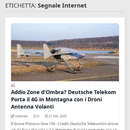
ETICHETTA:
Segnale Internet
4G
Addio Zone d'Ombra? Deutsche Telekom
Porta il 4G in Montagna con i Droni
Antenna Volanti
Unknown
0
21 Feb, 2025
Il drone Primoco One 150 - Credit: Deutsche TelekomUn drone
ad ala fissa che vola a 2,3 chilometri di quota portando con sé