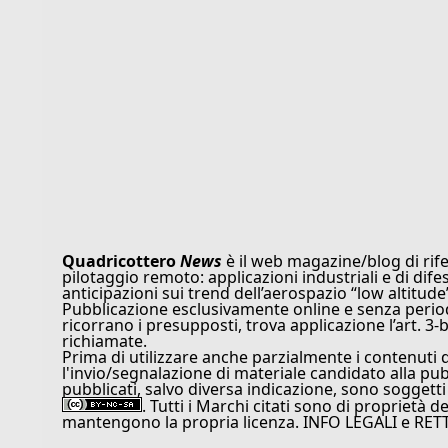
Quadricottero
News
è il web magazine/blog di rife
pilotaggio remoto: applicazioni industriali e di dife
anticipazioni sui trend dell’aerospazio “low altitude
Pubblicazione esclusivamente online e senza periodi
ricorrano i presupposti, trova applicazione l’art. 3-b
richiamate.
Prima di utilizzare anche parzialmente i contenuti 
l'invio/segnalazione di materiale candidato alla pu
pubblicati, salvo diversa indicazione, sono soggetti
. Tutti i Marchi citati sono di proprietà d
mantengono la propria licenza. INFO LEGALI e RET