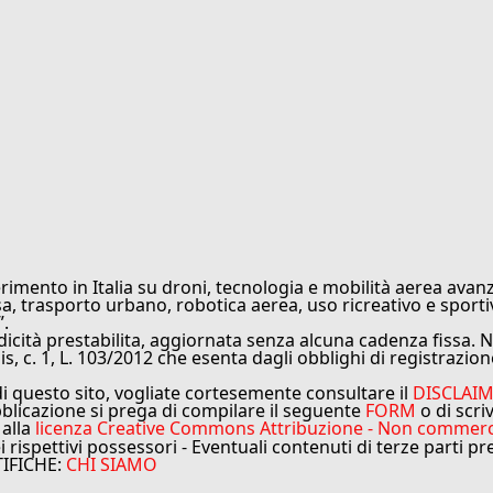
rimento in Italia su droni, tecnologia e mobilità aerea avanz
sa, trasporto urbano, robotica aerea, uso ricreativo e sporti
”.
cità prestabilita, aggiornata senza alcuna cadenza fissa. No
is, c. 1, L. 103/2012 che esenta dagli obblighi di registrazion
di questo sito, vogliate cortesemente consultare il
DISCLAI
bblicazione si prega di compilare il seguente
FORM
o di scri
 alla
licenza Creative Commons Attribuzione - Non commercial
ei rispettivi possessori - Eventuali contenuti di terze parti p
TIFICHE:
CHI SIAMO