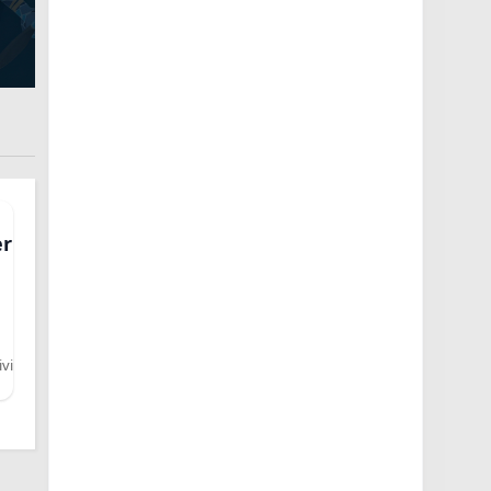
er
vi