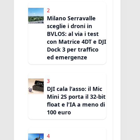
2
Milano Serravalle
sceglie i droni in
BVLOS: al via i test
con Matrice 4DT e DJI
Dock 3 per traffico
ed emergenze
3
DJI cala l'asso: il Mic
Mini 2S porta il 32-bit
float e l'IA a meno di
100 euro
4