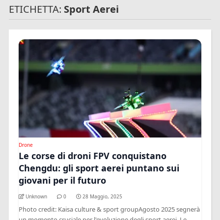
ETICHETTA:
Sport Aerei
Drone
Le corse di droni FPV conquistano
Chengdu: gli sport aerei puntano sui
giovani per il futuro
Unknown
0
28 Maggio, 2025
Photo credit: Kaisa culture & sport groupAgosto 2025 segnerà
un momento cruciale per l'evoluzione degli sport aerei. Le