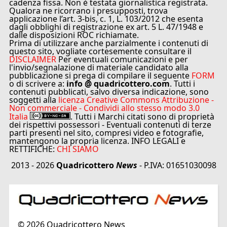
cadenza fissa. Non è testata giornalistica registrata.
Qualora ne ricorrano i presupposti, trova
applicazione l’art. 3-bis, c. 1, L. 103/2012 che esenta
dagli obblighi di registrazione ex art. 5 L. 47/1948 e
dalle disposizioni ROC richiamate.
Prima di utilizzare anche parzialmente i contenuti di
questo sito, vogliate cortesemente consultare il
DISCLAIMER
Per eventuali comunicazioni e per
l'invio/segnalazione di materiale candidato alla
pubblicazione si prega di compilare il seguente
FORM
o di scrivere a:
info @ quadricottero.com
. Tutti i
contenuti pubblicati, salvo diversa indicazione, sono
soggetti alla
licenza Creative Commons Attribuzione -
Non commerciale - Condividi allo stesso modo 3.0
Italia
. Tutti i Marchi citati sono di proprietà
dei rispettivi possessori - Eventuali contenuti di terze
parti presenti nel sito, compresi video e fotografie,
mantengono la propria licenza. INFO LEGALI e
RETTIFICHE:
CHI SIAMO
2013 - 2026
Quadricottero
News
- P.IVA: 01651030098
©
2026
Quadricottero News