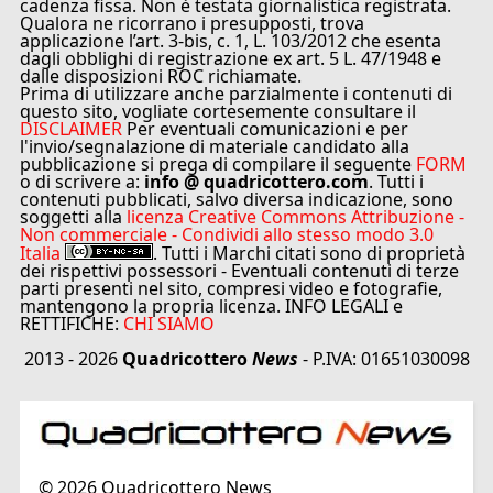
cadenza fissa. Non è testata giornalistica registrata.
Qualora ne ricorrano i presupposti, trova
applicazione l’art. 3-bis, c. 1, L. 103/2012 che esenta
dagli obblighi di registrazione ex art. 5 L. 47/1948 e
dalle disposizioni ROC richiamate.
Prima di utilizzare anche parzialmente i contenuti di
questo sito, vogliate cortesemente consultare il
DISCLAIMER
Per eventuali comunicazioni e per
l'invio/segnalazione di materiale candidato alla
pubblicazione si prega di compilare il seguente
FORM
o di scrivere a:
info @ quadricottero.com
. Tutti i
contenuti pubblicati, salvo diversa indicazione, sono
soggetti alla
licenza Creative Commons Attribuzione -
Non commerciale - Condividi allo stesso modo 3.0
Italia
. Tutti i Marchi citati sono di proprietà
dei rispettivi possessori - Eventuali contenuti di terze
parti presenti nel sito, compresi video e fotografie,
mantengono la propria licenza. INFO LEGALI e
RETTIFICHE:
CHI SIAMO
2013 - 2026
Quadricottero
News
- P.IVA: 01651030098
©
2026
Quadricottero News