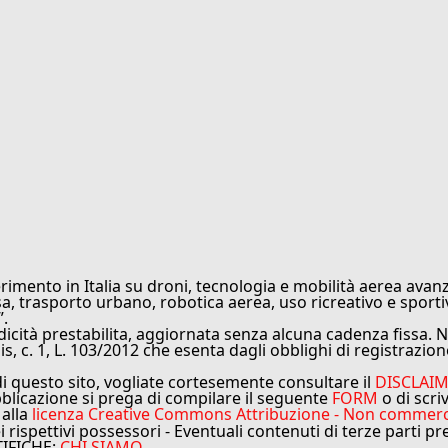
rimento in Italia su droni, tecnologia e mobilità aerea avanz
sa, trasporto urbano, robotica aerea, uso ricreativo e sporti
”.
cità prestabilita, aggiornata senza alcuna cadenza fissa. No
is, c. 1, L. 103/2012 che esenta dagli obblighi di registrazion
di questo sito, vogliate cortesemente consultare il
DISCLAI
bblicazione si prega di compilare il seguente
FORM
o di scri
 alla
licenza Creative Commons Attribuzione - Non commercial
ei rispettivi possessori - Eventuali contenuti di terze parti p
TIFICHE:
CHI SIAMO