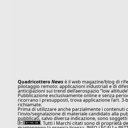
Quadricottero
News
è il web magazine/blog di rife
pilotaggio remoto: applicazioni industriali e di dife
anticipazioni sui trend dell’aerospazio “low altitude
Pubblicazione esclusivamente online e senza periodi
ricorrano i presupposti, trova applicazione l’art. 3-b
richiamate.
Prima di utilizzare anche parzialmente i contenuti 
l'invio/segnalazione di materiale candidato alla pu
pubblicati, salvo diversa indicazione, sono soggetti
. Tutti i Marchi citati sono di proprietà d
mantengono la propria licenza. INFO LEGALI e RET