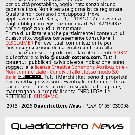
periodicità prestabilita, aggiornata senza alcuna
cadenza fissa. Non è testata giornalistica registrata.
Qualora ne ricorrano i presupposti, trova
applicazione l’art. 3-bis, c. 1, L. 103/2012 che esenta
dagli obblighi di registrazione ex art. 5 L. 47/1948 e
dalle disposizioni ROC richiamate.
Prima di utilizzare anche parzialmente i contenuti di
questo sito, vogliate cortesemente consultare il
DISCLAIMER
Per eventuali comunicazioni e per
l'invio/segnalazione di materiale candidato alla
pubblicazione si prega di compilare il seguente
FORM
o di scrivere a:
info @ quadricottero.com
. Tutti i
contenuti pubblicati, salvo diversa indicazione, sono
soggetti alla
licenza Creative Commons Attribuzione -
Non commerciale - Condividi allo stesso modo 3.0
Italia
. Tutti i Marchi citati sono di proprietà
dei rispettivi possessori - Eventuali contenuti di terze
parti presenti nel sito, compresi video e fotografie,
mantengono la propria licenza. INFO LEGALI e
RETTIFICHE:
CHI SIAMO
2013 - 2026
Quadricottero
News
- P.IVA: 01651030098