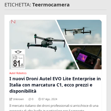
ETICHETTA:
Teermocamera
Autel Robotics
I nuovi Droni Autel EVO Lite Enterprise in
Italia con marcatura C1, ecco prezzi e
disponibilità
Unknown
0
07 Ago, 2024
Il mercato italiano dei droni professionali si arricchisce di una
proposta di alto livello in particolare per il rapporto