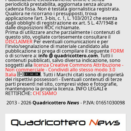
periodicità prestabilita, aggiornata senza alcuna
cadenza fissa. Non è testata giornalistica registrata.
Qualora ne ricorrano i presupposti, trova
applicazione l’art. 3-bis, c. 1, L. 103/2012 che esenta
dagli obblighi di registrazione ex art. 5 L. 47/1948 e
dalle disposizioni ROC richiamate.
Prima di utilizzare anche parzialmente i contenuti di
questo sito, vogliate cortesemente consultare il
DISCLAIMER
Per eventuali comunicazioni e per
l'invio/segnalazione di materiale candidato alla
pubblicazione si prega di compilare il seguente
FORM
o di scrivere a:
info @ quadricottero.com
. Tutti i
contenuti pubblicati, salvo diversa indicazione, sono
soggetti alla
licenza Creative Commons Attribuzione -
Non commerciale - Condividi allo stesso modo 3.0
Italia
. Tutti i Marchi citati sono di proprietà
dei rispettivi possessori - Eventuali contenuti di terze
parti presenti nel sito, compresi video e fotografie,
mantengono la propria licenza. INFO LEGALI e
RETTIFICHE:
CHI SIAMO
2013 - 2026
Quadricottero
News
- P.IVA: 01651030098