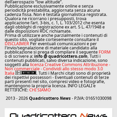
dell’aerospazio “low altitude”.
Pubblicazione esclusivamente online e senza
periodicità prestabilita, aggiornata senza alcuna
cadenza fissa. Non è testata giornalistica registrata.
Qualora ne ricorrano i presupposti, trova
applicazione l’art. 3-bis, c. 1, L. 103/2012 che esenta
dagli obblighi di registrazione ex art. 5 L. 47/1948 e
dalle disposizioni ROC richiamate.
Prima di utilizzare anche parzialmente i contenuti di
questo sito, vogliate cortesemente consultare il
DISCLAIMER
Per eventuali comunicazioni e per
l'invio/segnalazione di materiale candidato alla
pubblicazione si prega di compilare il seguente
FORM
o di scrivere a:
info @ quadricottero.com
. Tutti i
contenuti pubblicati, salvo diversa indicazione, sono
soggetti alla
licenza Creative Commons Attribuzione -
Non commerciale - Condividi allo stesso modo 3.0
Italia
. Tutti i Marchi citati sono di proprietà
dei rispettivi possessori - Eventuali contenuti di terze
parti presenti nel sito, compresi video e fotografie,
mantengono la propria licenza. INFO LEGALI e
RETTIFICHE:
CHI SIAMO
2013 - 2026
Quadricottero
News
- P.IVA: 01651030098