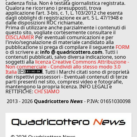
cadenza fissa. Non è testata giornalistica registrata.
Qualora ne ricorrano i presupposti, trova
applicazione l’art. 3-bis, c. 1, L. 103/2012 che esenta
dagli obblighi di registrazione ex art. 5 L. 47/1948 e
dalle disposizioni ROC richiamate.
Prima di utilizzare anche parzialmente i contenuti di
questo sito, vogliate cortesemente consultare il
DISCLAIMER
Per eventuali comunicazioni e per
l'invio/segnalazione di materiale candidato alla
pubblicazione si prega di compilare il seguente
FORM
o di scrivere a:
info @ quadricottero.com
. Tutti i
contenuti pubblicati, salvo diversa indicazione, sono
soggetti alla
licenza Creative Commons Attribuzione -
Non commerciale - Condividi allo stesso modo 3.0
Italia
. Tutti i Marchi citati sono di proprietà
dei rispettivi possessori - Eventuali contenuti di terze
parti presenti nel sito, compresi video e fotografie,
mantengono la propria licenza. INFO LEGALI e
RETTIFICHE:
CHI SIAMO
2013 - 2026
Quadricottero
News
- P.IVA: 01651030098