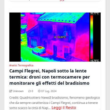
Analisi Termografica
Campi Flegrei, Napoli sotto la lente
termica: droni con termocamere per
monitorare gli effetti del bradisismo
Unknown
0
07 Lug, 2024
Credit: Quadricottero NewsIl bradisismo, fenomeno geologico
che da sempre caratterizza i Campi Flegrei, continua a tenere
Leggi il Resto
sotto scacco la città di Nap...