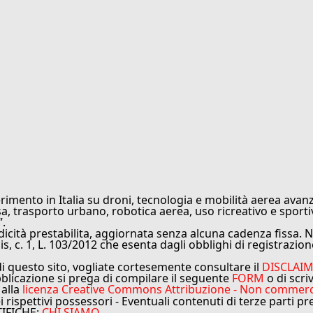
rimento in Italia su droni, tecnologia e mobilità aerea avanz
sa, trasporto urbano, robotica aerea, uso ricreativo e sporti
”.
cità prestabilita, aggiornata senza alcuna cadenza fissa. No
is, c. 1, L. 103/2012 che esenta dagli obblighi di registrazion
di questo sito, vogliate cortesemente consultare il
DISCLAI
bblicazione si prega di compilare il seguente
FORM
o di scri
 alla
licenza Creative Commons Attribuzione - Non commercial
ei rispettivi possessori - Eventuali contenuti di terze parti p
TIFICHE:
CHI SIAMO