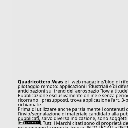
Quadricottero
News
è il web magazine/blog di rife
pilotaggio remoto: applicazioni industriali e di dife
anticipazioni sui trend dell’aerospazio “low altitude
Pubblicazione esclusivamente online e senza periodi
ricorrano i presupposti, trova applicazione l’art. 3-b
richiamate.
Prima di utilizzare anche parzialmente i contenuti 
l'invio/segnalazione di materiale candidato alla pu
pubblicati, salvo diversa indicazione, sono soggetti
. Tutti i Marchi citati sono di proprietà d
mantengono la propria licenza. INFO LEGALI e RET