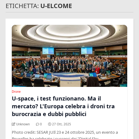
ETICHETTA:
U-ELCOME
Drone
U-space, i test funzionano. Ma il
mercato? L'Europa celebra i droni tra
burocrazia e dubbi pubblici
Unknown
0
27 Ott, 2025
Photo credit: SESAR JUIl 23 e 24 ottobre 2025, un evento a
Bruxelles ha celebrato i successi dei "Digital Sky