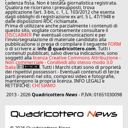
cadenza fissa. Non è testata giornalistica registrata.
Qualora ne ricorrano i presupposti, trova
applicazione l’art. 3-bis, c. 1, L. 103/2012 che esenta
dagli obblighi di registrazione ex art. 5 L. 47/1948 e
dalle disposizioni ROC richiamate.
Prima di utilizzare anche parzialmente i contenuti di
questo sito, vogliate cortesemente consultare il
DISCLAIMER
Per eventuali comunicazioni e per
l'invio/segnalazione di materiale candidato alla
pubblicazione si prega di compilare il seguente
FORM
o di scrivere a:
info @ quadricottero.com
. Tutti i
contenuti pubblicati, salvo diversa indicazione, sono
soggetti alla
licenza Creative Commons Attribuzione -
Non commerciale - Condividi allo stesso modo 3.0
Italia
. Tutti i Marchi citati sono di proprietà
dei rispettivi possessori - Eventuali contenuti di terze
parti presenti nel sito, compresi video e fotografie,
mantengono la propria licenza. INFO LEGALI e
RETTIFICHE:
CHI SIAMO
2013 - 2026
Quadricottero
News
- P.IVA: 01651030098