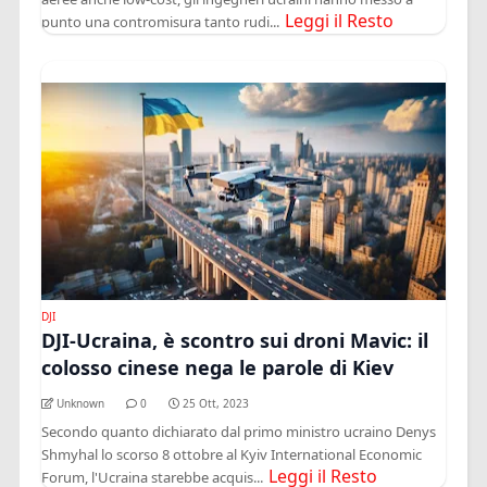
Leggi il Resto
punto una contromisura tanto rudi...
DJI
DJI-Ucraina, è scontro sui droni Mavic: il
colosso cinese nega le parole di Kiev
Unknown
0
25 Ott, 2023
Secondo quanto dichiarato dal primo ministro ucraino Denys
Shmyhal lo scorso 8 ottobre al Kyiv International Economic
Leggi il Resto
Forum, l'Ucraina starebbe acquis...