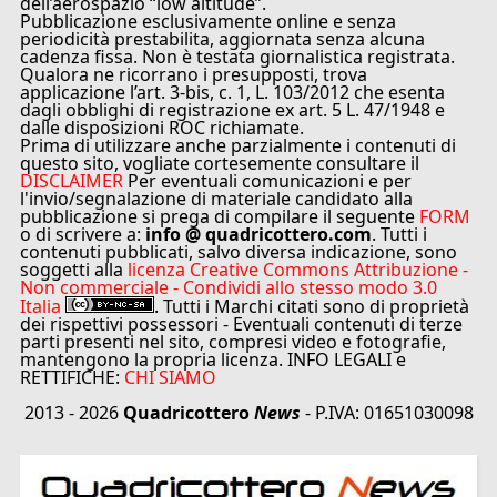
dell’aerospazio “low altitude”.
Pubblicazione esclusivamente online e senza
periodicità prestabilita, aggiornata senza alcuna
cadenza fissa. Non è testata giornalistica registrata.
Qualora ne ricorrano i presupposti, trova
applicazione l’art. 3-bis, c. 1, L. 103/2012 che esenta
dagli obblighi di registrazione ex art. 5 L. 47/1948 e
dalle disposizioni ROC richiamate.
Prima di utilizzare anche parzialmente i contenuti di
questo sito, vogliate cortesemente consultare il
DISCLAIMER
Per eventuali comunicazioni e per
l'invio/segnalazione di materiale candidato alla
pubblicazione si prega di compilare il seguente
FORM
o di scrivere a:
info @ quadricottero.com
. Tutti i
contenuti pubblicati, salvo diversa indicazione, sono
soggetti alla
licenza Creative Commons Attribuzione -
Non commerciale - Condividi allo stesso modo 3.0
Italia
. Tutti i Marchi citati sono di proprietà
dei rispettivi possessori - Eventuali contenuti di terze
parti presenti nel sito, compresi video e fotografie,
mantengono la propria licenza. INFO LEGALI e
RETTIFICHE:
CHI SIAMO
2013 - 2026
Quadricottero
News
- P.IVA: 01651030098