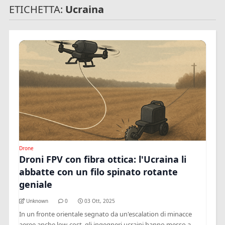
ETICHETTA:
Ucraina
Drone
Droni FPV con fibra ottica: l'Ucraina li
abbatte con un filo spinato rotante
geniale
Unknown
0
03 Ott, 2025
In un fronte orientale segnato da un'escalation di minacce
aeree anche low-cost, gli ingegneri ucraini hanno messo a