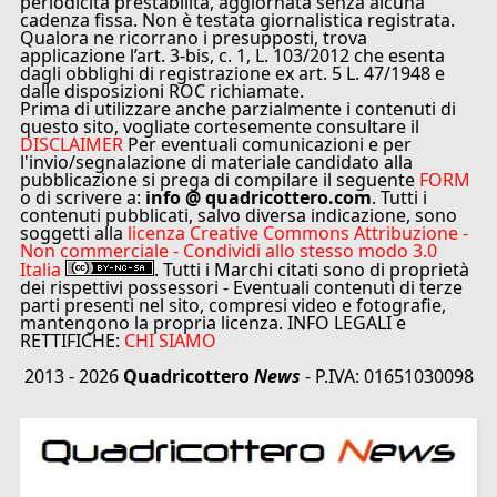
periodicità prestabilita, aggiornata senza alcuna
cadenza fissa. Non è testata giornalistica registrata.
Qualora ne ricorrano i presupposti, trova
applicazione l’art. 3-bis, c. 1, L. 103/2012 che esenta
dagli obblighi di registrazione ex art. 5 L. 47/1948 e
dalle disposizioni ROC richiamate.
Prima di utilizzare anche parzialmente i contenuti di
questo sito, vogliate cortesemente consultare il
DISCLAIMER
Per eventuali comunicazioni e per
l'invio/segnalazione di materiale candidato alla
pubblicazione si prega di compilare il seguente
FORM
o di scrivere a:
info @ quadricottero.com
. Tutti i
contenuti pubblicati, salvo diversa indicazione, sono
soggetti alla
licenza Creative Commons Attribuzione -
Non commerciale - Condividi allo stesso modo 3.0
Italia
. Tutti i Marchi citati sono di proprietà
dei rispettivi possessori - Eventuali contenuti di terze
parti presenti nel sito, compresi video e fotografie,
mantengono la propria licenza. INFO LEGALI e
RETTIFICHE:
CHI SIAMO
2013 - 2026
Quadricottero
News
- P.IVA: 01651030098