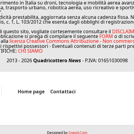
rimento in Italia su droni, tecnologia e mobilità aerea avanz
sa, trasporto urbano, robotica aerea, uso ricreativo e sporti
”.
cità prestabilita, aggiornata senza alcuna cadenza fissa. No
is, c. 1, L. 103/2012 che esenta dagli obblighi di registrazion
di questo sito, vogliate cortesemente consultare il
DISCLAI
bblicazione si prega di compilare il seguente
FORM
o di scri
 alla
licenza Creative Commons Attribuzione - Non commercial
ei rispettivi possessori - Eventuali contenuti di terze parti p
TIFICHE:
CHI SIAMO
2013 - 2026
Quadricottero
News
- P.IVA: 01651030098
Home page
Contattaci
Designed by
Sneeit.Com