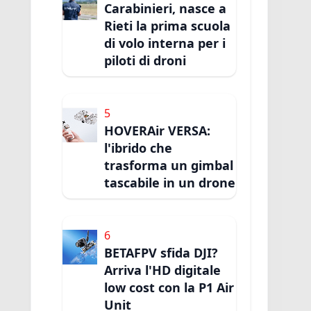
Carabinieri, nasce a
Rieti la prima scuola
di volo interna per i
piloti di droni
5
HOVERAir VERSA:
l'ibrido che
trasforma un gimbal
tascabile in un drone
6
BETAFPV sfida DJI?
Arriva l'HD digitale
low cost con la P1 Air
Unit