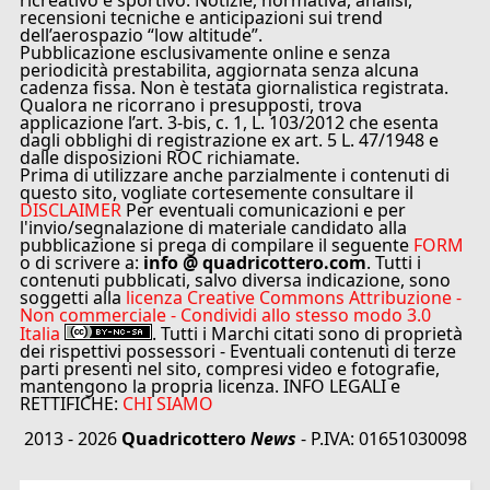
ricreativo e sportivo. Notizie, normativa, analisi,
recensioni tecniche e anticipazioni sui trend
dell’aerospazio “low altitude”.
Pubblicazione esclusivamente online e senza
periodicità prestabilita, aggiornata senza alcuna
cadenza fissa. Non è testata giornalistica registrata.
Qualora ne ricorrano i presupposti, trova
applicazione l’art. 3-bis, c. 1, L. 103/2012 che esenta
dagli obblighi di registrazione ex art. 5 L. 47/1948 e
dalle disposizioni ROC richiamate.
Prima di utilizzare anche parzialmente i contenuti di
questo sito, vogliate cortesemente consultare il
DISCLAIMER
Per eventuali comunicazioni e per
l'invio/segnalazione di materiale candidato alla
pubblicazione si prega di compilare il seguente
FORM
o di scrivere a:
info @ quadricottero.com
. Tutti i
contenuti pubblicati, salvo diversa indicazione, sono
soggetti alla
licenza Creative Commons Attribuzione -
Non commerciale - Condividi allo stesso modo 3.0
Italia
. Tutti i Marchi citati sono di proprietà
dei rispettivi possessori - Eventuali contenuti di terze
parti presenti nel sito, compresi video e fotografie,
mantengono la propria licenza. INFO LEGALI e
RETTIFICHE:
CHI SIAMO
2013 - 2026
Quadricottero
News
- P.IVA: 01651030098