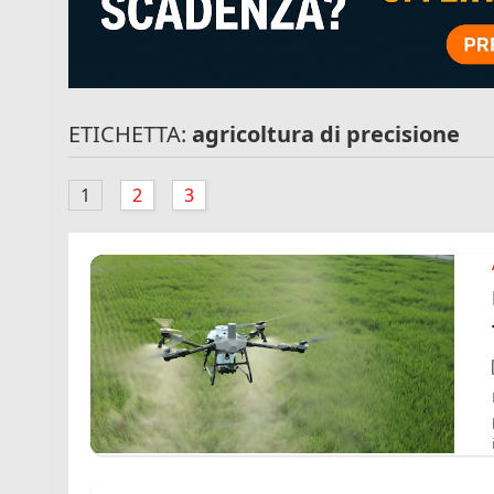
ETICHETTA:
agricoltura di precisione
1
2
3