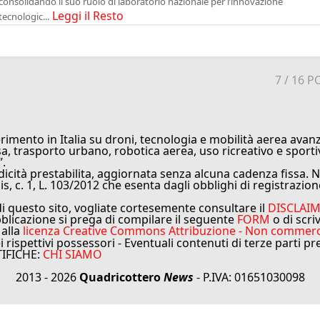
consolidando il suo ruolo di laboratorio nazionale per l’innovazione
Leggi il Resto
tecnologic...
7
/ 16 P
rimento in Italia su droni, tecnologia e mobilità aerea avanz
sa, trasporto urbano, robotica aerea, uso ricreativo e sporti
”.
cità prestabilita, aggiornata senza alcuna cadenza fissa. No
is, c. 1, L. 103/2012 che esenta dagli obblighi di registrazion
di questo sito, vogliate cortesemente consultare il
DISCLAI
bblicazione si prega di compilare il seguente
FORM
o di scri
 alla
licenza Creative Commons Attribuzione - Non commercial
ei rispettivi possessori - Eventuali contenuti di terze parti p
TIFICHE:
CHI SIAMO
2013 - 2026
Quadricottero
News
- P.IVA: 01651030098