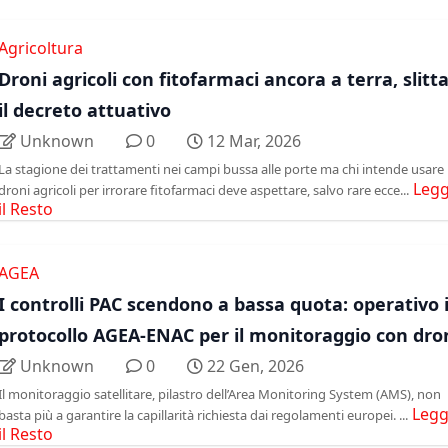
Agricoltura
Droni agricoli con fitofarmaci ancora a terra, slitt
il decreto attuativo
Unknown
0
12 Mar, 2026
La stagione dei trattamenti nei campi bussa alle porte ma chi intende usare 
Legg
droni agricoli per irrorare fitofarmaci deve aspettare, salvo rare ecce...
il Resto
AGEA
I controlli PAC scendono a bassa quota: operativo i
protocollo AGEA-ENAC per il monitoraggio con dro
Unknown
0
22 Gen, 2026
Il monitoraggio satellitare, pilastro dell’Area Monitoring System (AMS), non
Legg
basta più a garantire la capillarità richiesta dai regolamenti europei. ...
il Resto