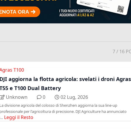
7
/ 16 P
Agras T100
DJI aggiorna la flotta agricola: svelati i droni Agras
T55 e T100 Dual Battery
Unknown
0
02 Lug, 2026
La divisione agricola del colosso di Shenzhen aggiorna la sua line-up
professionale per l'agricoltura di precisione. DJI Agriculture ha annunciato
Leggi il Resto
i...