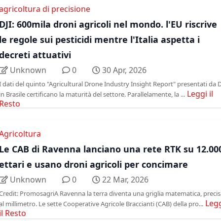
agricoltura di precisione
DJI: 600mila droni agricoli nel mondo. l'EU riscrive
le regole sui pesticidi mentre l'Italia aspetta i
decreti attuativi
Unknown
0
30 Apr, 2026
I dati del quinto "Agricultural Drone Industry Insight Report" presentati da D
Leggi il
in Brasile certificano la maturità del settore. Parallelamente, la ...
Resto
Agricoltura
Le CAB di Ravenna lanciano una rete RTK su 12.00
ettari e usano droni agricoli per concimare
Unknown
0
22 Mar, 2026
Credit: PromosagriA Ravenna la terra diventa una griglia matematica, precis
Leg
al millimetro. Le sette Cooperative Agricole Braccianti (CAB) della pro...
il Resto