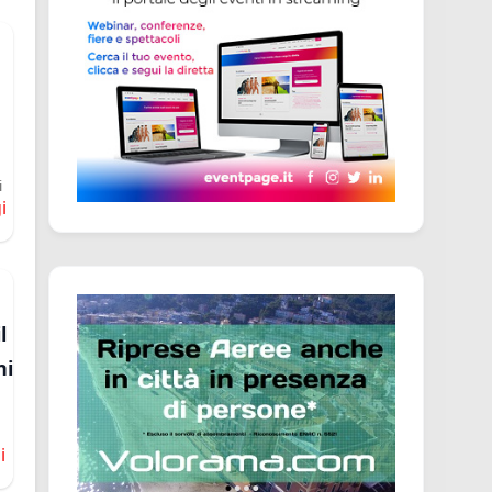
a
i
i
l
ni
i