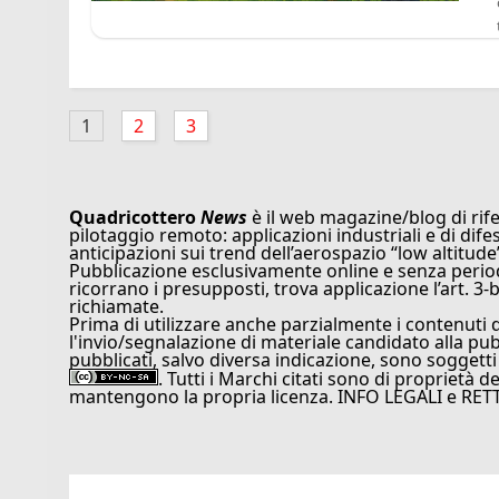
1
2
3
Quadricottero
News
è il web magazine/blog di rife
pilotaggio remoto: applicazioni industriali e di dife
anticipazioni sui trend dell’aerospazio “low altitude
Pubblicazione esclusivamente online e senza periodi
ricorrano i presupposti, trova applicazione l’art. 3-b
richiamate.
Prima di utilizzare anche parzialmente i contenuti 
l'invio/segnalazione di materiale candidato alla pu
pubblicati, salvo diversa indicazione, sono soggetti
. Tutti i Marchi citati sono di proprietà d
mantengono la propria licenza. INFO LEGALI e RET