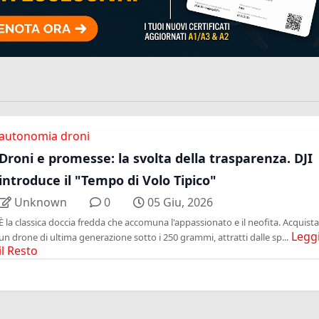
autonomia droni
Droni e promesse: la svolta della trasparenza. DJI
introduce il "Tempo di Volo Tipico"
Unknown
0
05 Giu, 2026
È la classica doccia fredda che accomuna l'appassionato e il neofita. Acquista
Legg
un drone di ultima generazione sotto i 250 grammi, attratti dalle sp...
il Resto