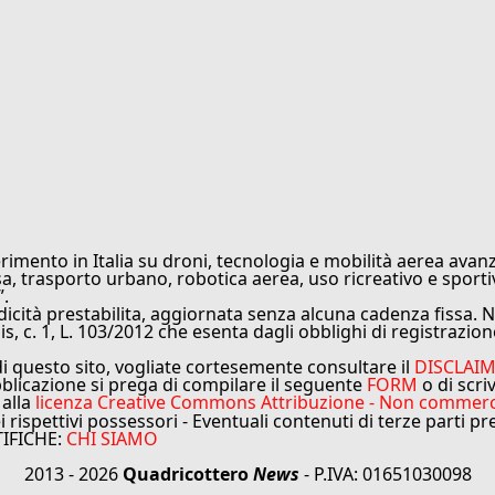
rimento in Italia su droni, tecnologia e mobilità aerea avanz
sa, trasporto urbano, robotica aerea, uso ricreativo e sporti
”.
cità prestabilita, aggiornata senza alcuna cadenza fissa. No
is, c. 1, L. 103/2012 che esenta dagli obblighi di registrazion
di questo sito, vogliate cortesemente consultare il
DISCLAI
bblicazione si prega di compilare il seguente
FORM
o di scri
 alla
licenza Creative Commons Attribuzione - Non commercial
ei rispettivi possessori - Eventuali contenuti di terze parti p
TIFICHE:
CHI SIAMO
2013 - 2026
Quadricottero
News
- P.IVA: 01651030098