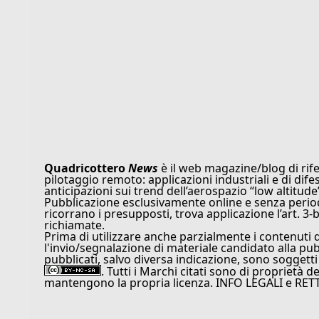
Quadricottero
News
è il web magazine/blog di rife
pilotaggio remoto: applicazioni industriali e di dife
anticipazioni sui trend dell’aerospazio “low altitude
Pubblicazione esclusivamente online e senza periodi
ricorrano i presupposti, trova applicazione l’art. 3-b
richiamate.
Prima di utilizzare anche parzialmente i contenuti 
l'invio/segnalazione di materiale candidato alla pu
pubblicati, salvo diversa indicazione, sono soggetti
. Tutti i Marchi citati sono di proprietà d
mantengono la propria licenza. INFO LEGALI e RET