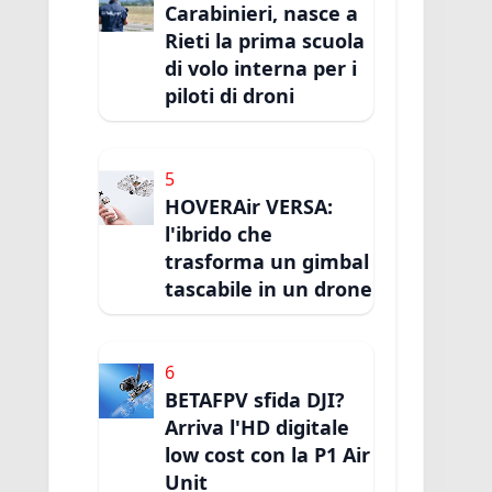
Carabinieri, nasce a
Rieti la prima scuola
di volo interna per i
piloti di droni
5
HOVERAir VERSA:
l'ibrido che
trasforma un gimbal
tascabile in un drone
6
BETAFPV sfida DJI?
Arriva l'HD digitale
low cost con la P1 Air
Unit