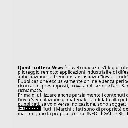
Quadricottero
News
è il web magazine/blog di rife
pilotaggio remoto: applicazioni industriali e di dife
anticipazioni sui trend dell’aerospazio “low altitude
Pubblicazione esclusivamente online e senza periodi
ricorrano i presupposti, trova applicazione l’art. 3-b
richiamate.
Prima di utilizzare anche parzialmente i contenuti 
l'invio/segnalazione di materiale candidato alla pu
pubblicati, salvo diversa indicazione, sono soggetti
. Tutti i Marchi citati sono di proprietà d
mantengono la propria licenza. INFO LEGALI e RET