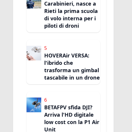
Carabinieri, nasce a
Rieti la prima scuola
di volo interna per i
piloti di droni
5
HOVERAir VERSA:
l'ibrido che
trasforma un gimbal
tascabile in un drone
6
BETAFPV sfida DJI?
Arriva l'HD digitale
low cost con la P1 Air
Unit