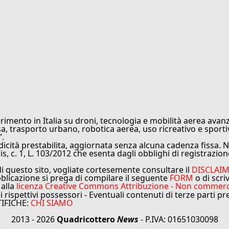
rimento in Italia su droni, tecnologia e mobilità aerea avanz
sa, trasporto urbano, robotica aerea, uso ricreativo e sporti
”.
cità prestabilita, aggiornata senza alcuna cadenza fissa. No
is, c. 1, L. 103/2012 che esenta dagli obblighi di registrazion
di questo sito, vogliate cortesemente consultare il
DISCLAI
bblicazione si prega di compilare il seguente
FORM
o di scri
 alla
licenza Creative Commons Attribuzione - Non commercial
ei rispettivi possessori - Eventuali contenuti di terze parti p
TIFICHE:
CHI SIAMO
2013 - 2026
Quadricottero
News
- P.IVA: 01651030098