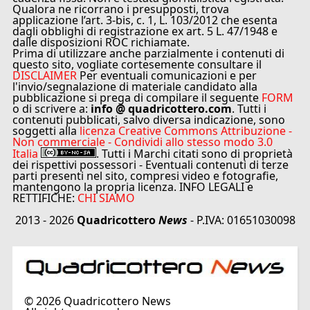
Qualora ne ricorrano i presupposti, trova
applicazione l’art. 3-bis, c. 1, L. 103/2012 che esenta
dagli obblighi di registrazione ex art. 5 L. 47/1948 e
dalle disposizioni ROC richiamate.
Prima di utilizzare anche parzialmente i contenuti di
questo sito, vogliate cortesemente consultare il
DISCLAIMER
Per eventuali comunicazioni e per
l'invio/segnalazione di materiale candidato alla
pubblicazione si prega di compilare il seguente
FORM
o di scrivere a:
info @ quadricottero.com
. Tutti i
contenuti pubblicati, salvo diversa indicazione, sono
soggetti alla
licenza Creative Commons Attribuzione -
Non commerciale - Condividi allo stesso modo 3.0
Italia
. Tutti i Marchi citati sono di proprietà
dei rispettivi possessori - Eventuali contenuti di terze
parti presenti nel sito, compresi video e fotografie,
mantengono la propria licenza. INFO LEGALI e
RETTIFICHE:
CHI SIAMO
2013 - 2026
Quadricottero
News
- P.IVA: 01651030098
©
2026
Quadricottero News