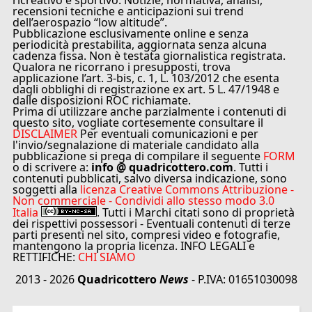
ricreativo e sportivo. Notizie, normativa, analisi,
recensioni tecniche e anticipazioni sui trend
dell’aerospazio “low altitude”.
Pubblicazione esclusivamente online e senza
periodicità prestabilita, aggiornata senza alcuna
cadenza fissa. Non è testata giornalistica registrata.
Qualora ne ricorrano i presupposti, trova
applicazione l’art. 3-bis, c. 1, L. 103/2012 che esenta
dagli obblighi di registrazione ex art. 5 L. 47/1948 e
dalle disposizioni ROC richiamate.
Prima di utilizzare anche parzialmente i contenuti di
questo sito, vogliate cortesemente consultare il
DISCLAIMER
Per eventuali comunicazioni e per
l'invio/segnalazione di materiale candidato alla
pubblicazione si prega di compilare il seguente
FORM
o di scrivere a:
info @ quadricottero.com
. Tutti i
contenuti pubblicati, salvo diversa indicazione, sono
soggetti alla
licenza Creative Commons Attribuzione -
Non commerciale - Condividi allo stesso modo 3.0
Italia
. Tutti i Marchi citati sono di proprietà
dei rispettivi possessori - Eventuali contenuti di terze
parti presenti nel sito, compresi video e fotografie,
mantengono la propria licenza. INFO LEGALI e
RETTIFICHE:
CHI SIAMO
2013 - 2026
Quadricottero
News
- P.IVA: 01651030098