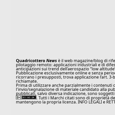
Quadricottero
News
è il web magazine/blog di rife
pilotaggio remoto: applicazioni industriali e di dife
anticipazioni sui trend dell’aerospazio “low altitude
Pubblicazione esclusivamente online e senza periodi
ricorrano i presupposti, trova applicazione l’art. 3-b
richiamate.
Prima di utilizzare anche parzialmente i contenuti 
l'invio/segnalazione di materiale candidato alla pu
pubblicati, salvo diversa indicazione, sono soggetti
. Tutti i Marchi citati sono di proprietà d
mantengono la propria licenza. INFO LEGALI e RET