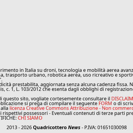
rimento in Italia su droni, tecnologia e mobilità aerea avanz
sa, trasporto urbano, robotica aerea, uso ricreativo e sporti
”.
cità prestabilita, aggiornata senza alcuna cadenza fissa. No
is, c. 1, L. 103/2012 che esenta dagli obblighi di registrazion
di questo sito, vogliate cortesemente consultare il
DISCLAI
bblicazione si prega di compilare il seguente
FORM
o di scri
 alla
licenza Creative Commons Attribuzione - Non commercial
ei rispettivi possessori - Eventuali contenuti di terze parti p
TIFICHE:
CHI SIAMO
2013 - 2026
Quadricottero
News
- P.IVA: 01651030098