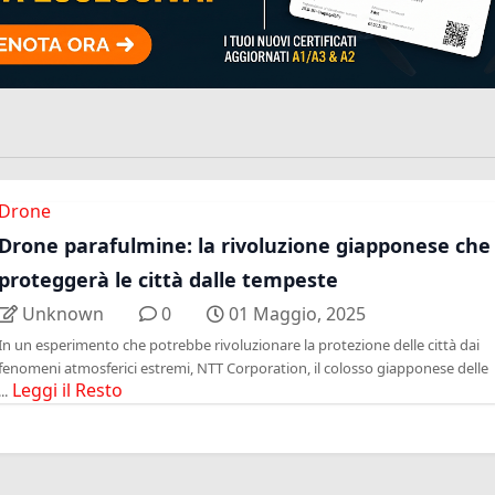
Drone
Drone parafulmine: la rivoluzione giapponese che
proteggerà le città dalle tempeste
Unknown
0
01 Maggio, 2025
In un esperimento che potrebbe rivoluzionare la protezione delle città dai
fenomeni atmosferici estremi, NTT Corporation, il colosso giapponese delle
Leggi il Resto
...