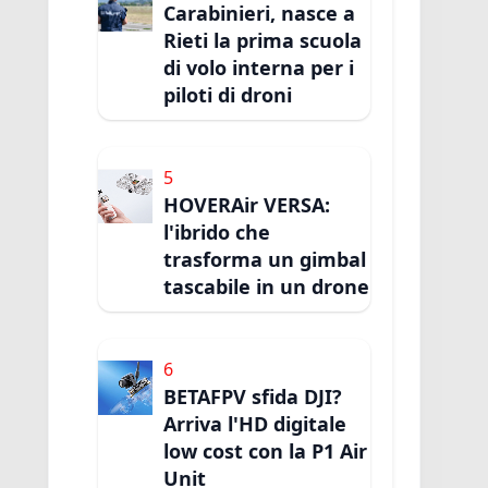
Carabinieri, nasce a
Rieti la prima scuola
di volo interna per i
piloti di droni
5
HOVERAir VERSA:
l'ibrido che
trasforma un gimbal
tascabile in un drone
6
BETAFPV sfida DJI?
Arriva l'HD digitale
low cost con la P1 Air
Unit